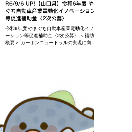
山口
R6/9/6 UP!【山口県】令和6年度 やま
ぐち自動車産業電動化イノベーション
等促進補助金〈2次公募〉
令和6年度 やまぐち自動車産業電動化イノベ
ーション等促進補助金〈2次公募〉 ＜補助金
概要＞ カーボンニュートラルの実現に向け
た生産車両の電動化シフト等の急速な構造変
化への対応に向け、県内企業等による電動化
に対応した新技術・新製品等の創出を支援
し、自動車産業への新規参入及び事...