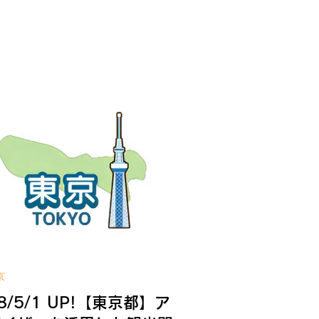
のため、光化学スモッグの原因のひと
であり石油系原材料の削減等に寄与で
るVOC（揮発性有機化合物）対策設備
VOC削減装置付省エネ型空調・換気設
の導入に要する費用の一部を補助しま
。 ＜補助対象者＞ 都内で工場内塗
、印刷、ドライクリーニングのいずれ
の作業でVOCを取扱う中小企業者又は
害者就労施設を有する社会福祉法人等
補助対象経費＞ 設計費、設備費、工
費、処分費 【対象設備】 VOC排出削
設備、VOC削減装置付空調・換気設備
補助金額・補助率＞ 上限額：2,000万
（2/3） ＜応募期間＞ 令和8年4月1日
水)～令和9年3月31日(水) ※予算に達し
第、受付終了 WIN!への補助金相談は
京
ちら 補助金の詳しい内容は公式サイ
8/5/1 UP!【東京都】アド
へ