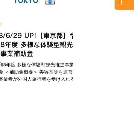
導入費、システム等導入費、専門家指
費、不動産賃借料、販売促進費 ＜補
金額・補助率＞ 上限額：1,000万円
京
2/3以内※） ※賃金引上げ計画を策定
8/6/29 UP!【東京都】令
た場合3/4以内（小規模事業者は4/5以
） ＜応募期間＞ 第1回：令和8年7月1
8年度 多様な体験型観光推
(水)～令和8年7月14日(火) 第2回：令
進事業補助金
9年1月4日(月)～令和9年1月14日(木)
IN!への補助
和8年度 多様な体験型観光推進事業補
金 ＜補助金概要＞ 美容室等を運営す
事業者が外国人旅行者を受け入れるた
、新たなサービスの開始に必要となる
費の一部を補助する。 ＜補助対象者
 都内に登記簿上の本店又は支店を有
、都内で美容室等を運営し、美容体験
観光サービスを提供する事業者 ＜補
対象経費＞ 機器・備品購入費、制作
、印刷製本費、翻訳費、委託費、施設