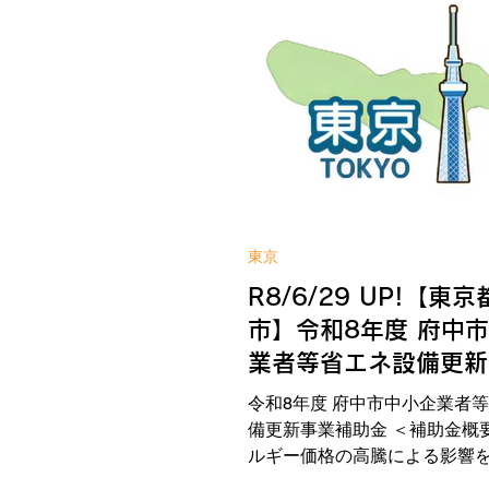
タッフ手配経費） ＜補助金額
＞ 上限額：500万円（2/3以内
期間＞ 令和8年5月12日(火)～
月15日(水) WIN!への補助金
ら 補助金の詳しい内容は公式
東京
R8/6/29 UP!【東
市】令和8年度 府中
業者等省エネ設備更新
助金
令和8年度 府中市中小企業者
備更新事業補助金 ＜補助金概
ルギー価格の高騰による影響
既存設備を省エネ設備に更新