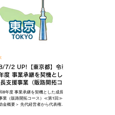
京
8/7/2 UP!【東京都】令和
年度 事業承継を契機とした
成長支援事業（販路開拓コー
）≪第1回≫
和8年度 事業承継を契機とした成長支
事業（販路開拓コース）≪第1回≫ ＜
助金概要＞ 先代経営者から代表権を
き継いだ申請者である後継者への事業