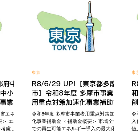
・補助率
者等向け備品等の購入費 (2)所有してい
整
） ＜応募
る備品等を障害者等向けに改造する費用
額
令和8年7
(3)施設整備費 ＜補助金額・補助率＞ 上
年
相談はこち
限額：最大500万円（4/5） ＜応募期間
着
サイトへ
＞ 令和8年4月1日(水)～令和8年12月25
の
日(金)必着 ※予算に達し次第、受付終了
内
WIN!への補助金相談はこちら 補助金の
詳しい内容は公式サイトへ
東京
東
京都府中
R8/6/29 UP!【東京都多摩
R
市中小企
市】令和8年度 多摩市事業者
和
事業補
用重点対策加速化事業補助金
等省エネ設
令和8年度 多摩市事業者用重点対策加速
令
要＞ エネ
化事業補助金 ＜補助金概要＞ 市域全体
入
を考慮し、
での再生可能エネルギー導入の最大化に
値
する中小企
向けた取組を進めていきます。 ＜補助
強