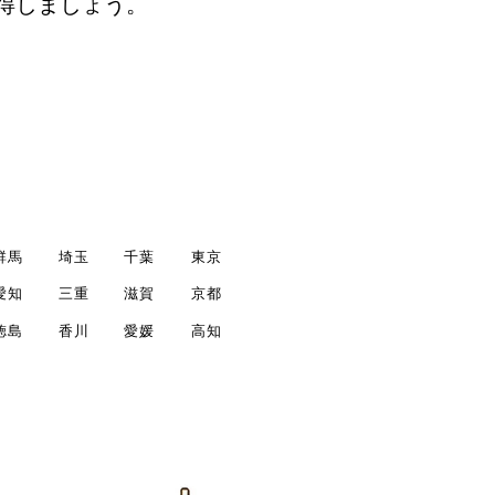
得しましょう。
群馬
埼玉
千葉
東京
愛知
三重
滋賀
京都
徳島
香川
愛媛
高知