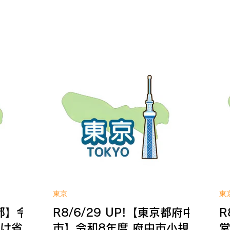
対して、必
の開発・改良、販売促進を後押しするこ
承
＜補助対
とにより、地域発の小さなイノベーショ
る
起業1年以
ン創出を促進するとともに、東京産品等
と
＞ 設備購
のイメージ向上やブランド力の強化を図
を
・補助率
り、都内経済の活性化、都内の中小企業
日
＜応募期間
の振興を図る。 ＜補助対象者＞ 1.中小
業
11月30
企業者（会社及び個人事業者） 2.中小企
業
WIN!へ
業団体等 3.一般財団法人、一般社団法
業
の詳しい
人、特定非営利活動法人 4.都内での創業
ト
を具体的に計画している者（創業予定の
載
個人） ＜補助対象経費＞ マーケティン
金
グ費、店舗等整備費、展示会等出展費、
以
イベント開催費、広告宣伝費 ＜補助金
～
額・補助率＞ 上限額：1,500万円（2/3以
相
内） ＜応募期間＞ 令和8年7月27日(月)
式
～令和8年8月17日(月)17時 WIN!への補
東京
東
助金相談はこちら 補助金の詳しい内容
京都】令
R8/6/29 UP!【東京都府中
R
は公式サイトへ
向け省力
市】令和8年度 府中市小規模