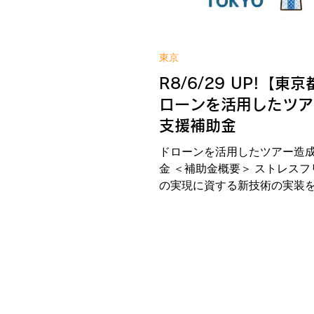
期募集：令和8年7月27日(月)
月18日(金)予定 ※第1期募集
に達しない場合、第2期募集を
東京
予定 WIN!への補助金相談はこ
R8/6/29 UP!【東
金の詳しい内容は公式サイト
ローンを活用したツア
支援補助金
ドローンを活用したツアー造
金 ＜補助金概要＞ ストレス
の実現に資する新技術の実装
を支援します。 ＜補助対象者
内に本社又は主たる営業所を
業者 ＜補助対象経費＞ ①商
（現地調査費、ドローン活用
テム構築費 等） ②商品販売
掲載経費、広報ツール作成経費
品運営経費（ツアー催行に係