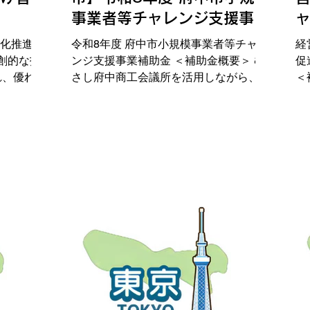
事業者等チャレンジ支援事業
補助金
力化推進事
令和8年度 府中市小規模事業者等チャレ
経
独創的な技
ンジ支援事業補助金 ＜補助金概要＞ む
促
れ、優れた
さし府中商工会議所を活用しながら、経
＜
器・システ
営環境の変化に対応するため、小規模事
と
」といいま
業者等が自社の経営を見つめ直し、自ら
工
発信すると
策定した経営計画に基づいて実施する売
発
機器等との
上拡大につながる地道な販路開拓、およ
へ
ートし、現
びその取組と合わせて行う業務効率化の
経
者にとって
取組を支援。 ＜補助対象者＞ 府中市で
が
していく。
事業を営んでいる小規模事業者 ＜補助
要
業者（中
対象経費＞ 機械装置等費、広報費、展
対
対象経費
示会等出展費、旅費、開発費、資料購入
内
入費、シ
費、雑役務費、借料、専門家謝金、専門
が
料、工事費
家旅費、車両購入費、設備処分費、委託
算
800万円
費、外注費 ＜補助金額・補助率＞ 上限
費
募集：令和8
額：30万円（2/3以内） ＜応募期間＞ 令
具
(金) 第2
和8年4月8日(水)～令和8年9月30日(水)
願