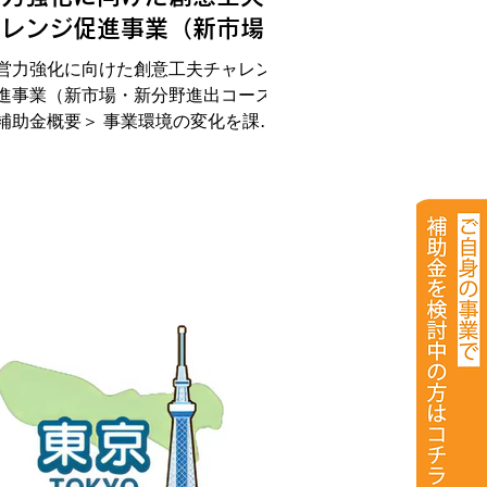
ャレンジ促進事業（新市場・
新分野進出コース）
営力強化に向けた創意工夫チャレンジ
進事業（新市場・新分野進出コース）
補助金概要＞ 事業環境の変化を課題
とらえ、対応策として、事業者が創意
夫のもと「新製品・新サービス」を開
・導入し、かつ、「新市場・新分野」
の進出に取り組むことにより、これが
営の多角化及び経営基盤の強化につな
ると認められた場合に、当該取組に必
な経費の一部を助成します。 ＜補助
象者＞ 以下のいずれかに該当する都
中小企業等 ①直近決算期の営業利益
前期決算期と比較して減少 ②直近決
期において損失を計上 ＜補助対象経
＞ 原材料・副資材費、機械装置・工
器具費、委託・外注費、産業財産権出
・導入費、規格等認証・登録費、設備