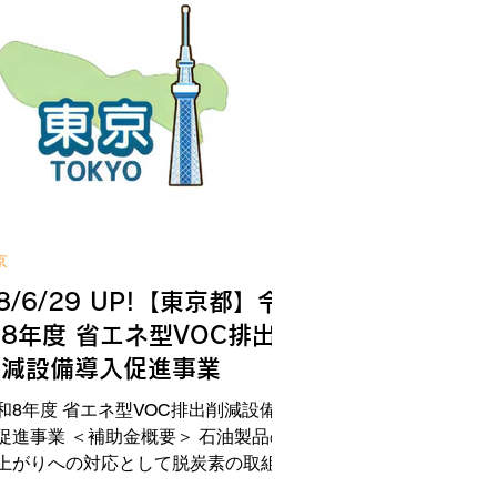
備費等 ＜補助金額・補助率＞ 上限
：200万円（2/3） ＜応募期間＞ 令和8
4月1日(水)～令和8年11月30日(月)必
 ※予算に達し次第、受付終了 WIN!へ
補助金相談はこちら 補助金の詳しい
容は公式サイトへ
京
8/6/29 UP!【東京都】令
8年度 省エネ型VOC排出
削減設備導入促進事業
和8年度 省エネ型VOC排出削減設備導
促進事業 ＜補助金概要＞ 石油製品の
上がりへの対応として脱炭素の取組を
化するとともに、大気環境の更なる改