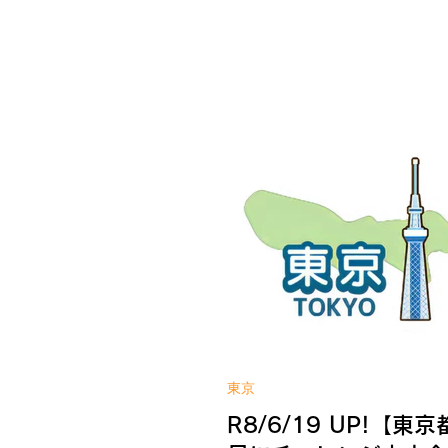
業者等に対し、予算の範囲内
助金を交付することにより、
等の事業活動におけるエネル
負担の軽減を図る。 ＜補助対
中市内で事を行っており、（
または事務所を有すること）
続き市内で事業を継続する意
こと 中小企業者、小規模事業
こと（法人・個人事業主） ＜
経費＞ 設備処分費、設備費、
（既存設備と比較して、省エ
果または効率効果の向上が5％
まれる設備、または機械） ＜
額・補助率＞ 上限額：50万円（
応募期間＞ 令和8年4月1日(水
1月29日(金) ※予算に達し次
東京
了 WIN!への補助金相談はこち
R8/6/19 UP!【東
の詳しい内容は公式サイトへ