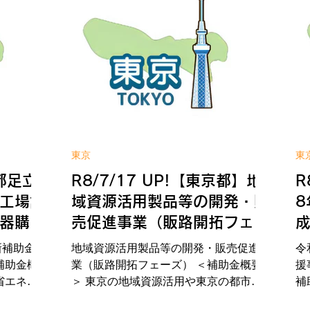
東京
東
京都足立
R8/7/17 UP!【東京都】地
R
工場設
域資源活用製品等の開発・販
8
器購入
売促進事業（販路開拓フェー
ズ）
ス
新補助金
地域資源活用製品等の開発・販売促進事
令
補助金概
業（販路開拓フェーズ） ＜補助金概要
援
省エネル
＞ 東京の地域資源活用や東京の都市・
補
器へ更新す
地域課題の解決に資する製品・サービス
引