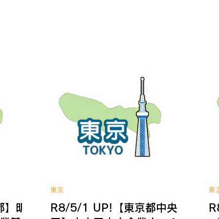
において補
対象者＞ 個人事業主、法人 ＜補助対象
善
中小企業者
経費＞ 工事費、設備費、業務費 【対象
つ
ギー経費の
設備】 太陽光発電システム、ソーラー
き
象者＞ 府
カーポート、高効率空調機器、高効率照
や
市内に店舗
明機器 ＜補助金額・補助率＞ 上限額：
備
かつ、引き
最大1,000万円（1/2・1/3） ※機器によ
す
思を有する
り異なる ＜応募期間＞ 令和8年4月27日
装
者である
(月)～令和9年1月29日(金) ※予算に達し
か
補助対象
次第、受付終了 WIN!への補助金相談は
障
工事費
こちら 補助金の詳しい内容は公式サイ
＜
ネルギー効
トへ
事
以上見込
減
補助金
＜
2/3） ＜
円
)～令和9年
(
第、受付終
次
東京
東
ら 補助金
こ
京都】明
R8/5/1 UP!【東京都中央
R
ト