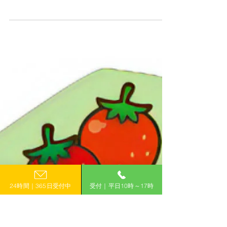
栃木
R6/6/14 UP!【栃木県】地域課題解決
型創業支援補助金
地域課題解決型創業支援補助金 ＜補助金概
要＞ 栃木県内の各地域における諸課題を解
決するためデジタル技術を活用して新たに創
業する者及びSociety5.0関連業種等の付加価
値の高い産業分野においてデジタル技術を活
用し事業承継又は第二創業する者に対して、
創業、事業承継又は第二創...
24時間｜365日受付中
受付｜平日10時～17時