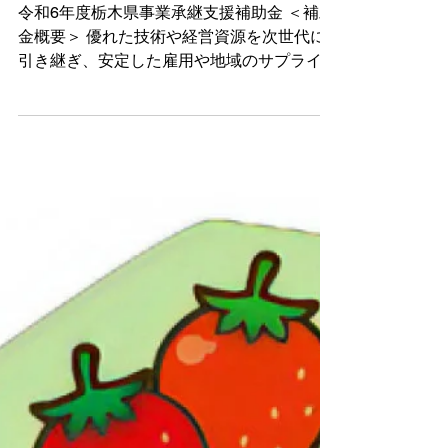
栃木
R6/8/2 UP!【栃木県】令和6年度栃木
県事業承継支援補助金
令和6年度栃木県事業承継支援補助金 ＜補助
金概要＞ 優れた技術や経営資源を次世代に
引き継ぎ、安定した雇用や地域のサプライチ
ェーンを維持するため、事業承継にかかる専
門家活用経費の一部を補助することにより、
中小企業者の事業承継を支援します。 ＜補
助対象者＞...