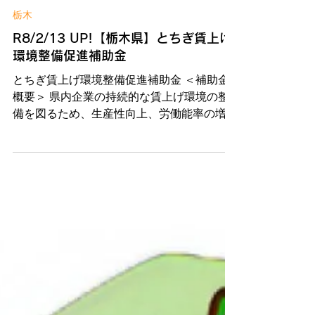
栃木
R8/2/13 UP!【栃木県】とちぎ賃上げ
環境整備促進補助金
とちぎ賃上げ環境整備促進補助金 ＜補助金
概要＞ 県内企業の持続的な賃上げ環境の整
備を図るため、生産性向上、労働能率の増進
に資する設備投資等とともに、賃金の引上げ
を行う事業者に対し、以下のとおり「とちぎ
賃上げ環境整備促進補助金」を支給します。
＜補助対象者＞ 県内に事業所を有する中小
企業者等 ＜補助対象経費＞ 生産性向上に資
する設備投資等に要する経費 労働環境改善
に資する設備投資等に要する経費 ＜補助金
額・補助率＞ 上限額：200万円（1/2） ＜応
募期間＞ 令和8年1月26日(月)～令和8年3月3
日(火) WIN!への補助金相談はこちら 補助金