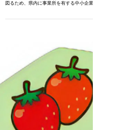
栃木
R6/8/2 UP!【栃木県】事業者用太陽光
発電設備等導入支援事業
事業者用太陽光発電設備等導入支援事業 ＜
補助金概要＞ 県内の温室効果ガスの削減を
図るため、県内に事業所を有する中小企業者
等の自家消費型太陽光発電設備等の導入を支
援します。 ＜補助対象者＞ 県内に事業所を
有する中小企業者、中小企業団体、医療法
人、社会福祉法人、学校法人、青色申...