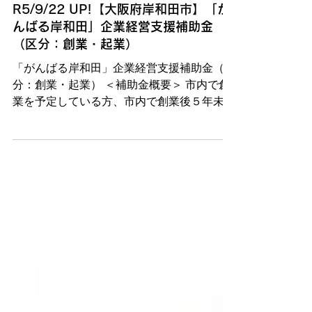
大阪
R5/9/22 UP!【大阪府岸和田市】「が
んばる岸和田」企業経営支援補助金
（区分：創業・起業）
「がんばる岸和田」企業経営支援補助金（区
分：創業・起業） ＜補助金概要＞ 市内で創
業を予定している方、市内で創業後５年未満
の事業者に対し、創業に係る費用及び販路開
拓に係る費用の一部を補助します。 ＜補助
対象者＞ (1) 市内で創業を予定する個人、創
業後 5...