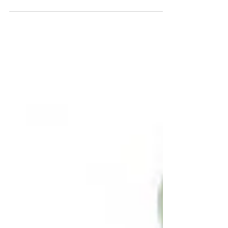
サプライチェーン全体での脱炭素化が進む
中、一層のCO2削減の取組みが求められて
いる中小事業者を対象として、脱炭素化及び
電気料金の削減による経営力強化の取組みを
促進することを目的として、「中小事...