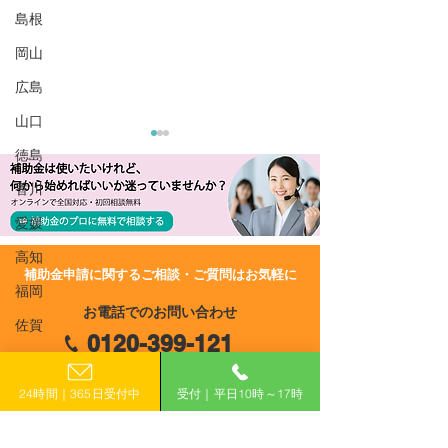
島根
岡山
広島
山口
徳島
香川
愛媛
高知
​補助金申請に関するご相談・ご質問はお気軽に
福岡
R8/7/9 UP!【大分県】宿
R8/7/9 UP!
お電話でのお問い合わせ
泊事業者DX推進事業費補
炭素化に向けた
佐賀
0120-399-121
助金
明等導入加速化
長崎
助金
（平日10:00−17:00）
熊本
24時間｜365日受付中
受付｜平日10時～17時
大分
​フォームで申し込み