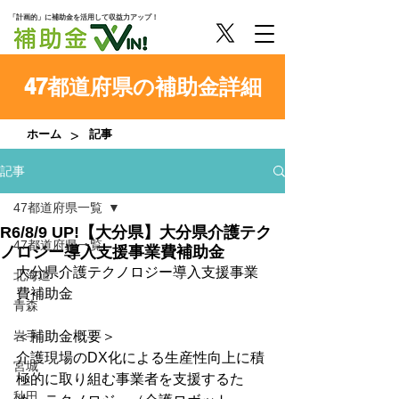
「計画的」に補助金を活用して収益力アップ！
47都道府県の補助金詳細
>
ホーム
記事
記事
47都道府県一覧
R6/8/9 UP!【大分県】大分県介護テク
47都道府県一覧
ノロジー導入支援事業費補助金
大分県介護テクノロジー導入支援事業
北海道
費補助金
青森
岩手
＜補助金概要＞
介護現場のDX化による生産性向上に積
宮城
極的に取り組む事業者を支援するた
秋田