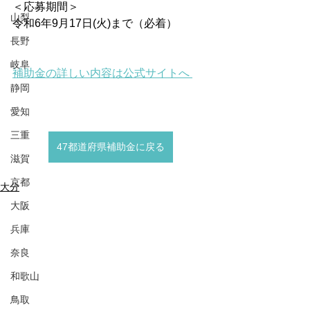
＜応募期間＞
山梨
令和6年9月17日(火)まで（必着）
長野
岐阜
補助金の詳しい内容は公式サイトへ 
静岡
愛知
三重
47都道府県補助金に戻る
滋賀
京都
大分
大阪
兵庫
奈良
和歌山
鳥取