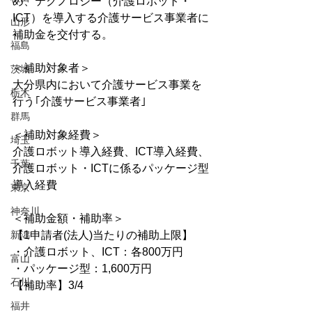
め、テクノロジー（介護ロボット・
ICT）を導入する介護サービス事業者に
山形
補助金を交付する。
福島
＜補助対象者＞
茨城
大分県内において介護サービス事業を
栃木
行う｢介護サービス事業者｣
群馬
＜補助対象経費＞
埼玉
介護ロボット導入経費、ICT導入経費、
千葉
介護ロボット・ICTに係るパッケージ型
導入経費
東京
神奈川
＜補助金額・補助率＞
新潟
【1申請者(法人)当たりの補助上限】
・介護ロボット、ICT：各800万円
富山
・パッケージ型：1,600万円
石川
【補助率】3/4
福井