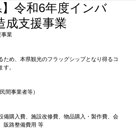
茨城県】令和6年度インバ
石川
福井
山梨
長野
岐阜
静岡
造成支援事業
奈良
和歌山
援事業
るため、本県観光のフラッグシップとなり得るコ
ます。
、民間事業者等）
設備購入費、施設改修費、物品購入・製作費、会
、販路整備費用 等