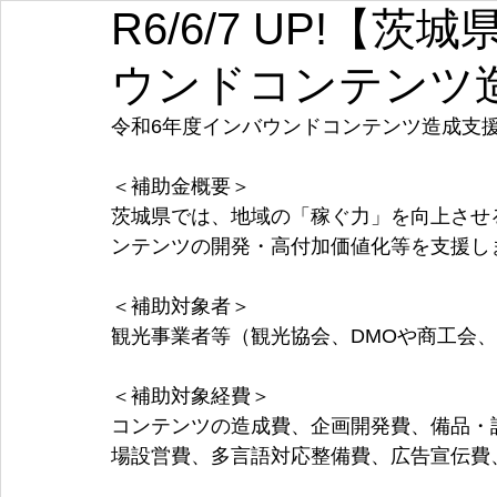
R6/6/7 UP!【
埼玉
千葉
東京
神奈川
新潟
富山
ウンドコンテンツ
愛知
三重
滋賀
京都
大阪
兵庫
令和6年度インバウンドコンテンツ造成支
＜補助金概要＞
茨城県では、地域の「稼ぐ力」を向上させ
ンテンツの開発・高付加価値化等を支援し
＜補助対象者＞
観光事業者等（観光協会、DMOや商工会
＜補助対象経費＞
コンテンツの造成費、企画開発費、備品・
場設営費、多言語対応整備費、広告宣伝費