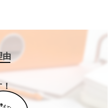
理由
す！
じ
っ
く
り
え
て
い
た
だ
た
く
は
補
助
金
W
IN
!に
ご
相