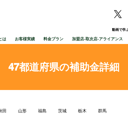
動画で学
とは
お客様実績
料金プラン
加盟店-取次店-アライアンス
47都道府県の補助金詳細
秋田
山形
福島
茨城
栃木
群馬