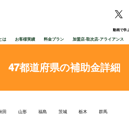
動画で学
とは
お客様実績
料金プラン
加盟店-取次店-アライアンス
47都道府県の補助金詳細
秋田
山形
福島
茨城
栃木
群馬