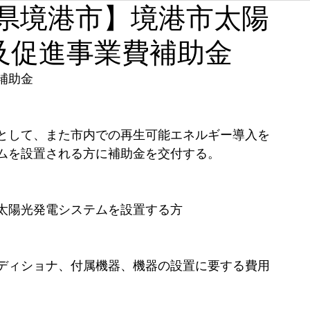
【鳥取県境港市】境港市太陽
石川
福井
山梨
長野
岐阜
静岡
及促進事業費補助金
奈良
和歌山
補助金
として、また市内での再生可能エネルギー導入を
ムを設置される方に補助金を交付する。
太陽光発電システムを設置する方
ディショナ、付属機器、機器の設置に要する費用