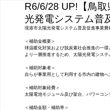
R6/6/28 UP!
埼玉
千葉
東京
神奈川
新潟
富山
光発電システム普
愛知
三重
滋賀
京都
大阪
兵庫
境港市太陽光発電システム普及促進事業費
＜補助金概要＞
球温暖化対策および脱炭素社会推進の一環
より一層推進するため、太陽光発電システ
＜補助対象者＞
自らが事業用として利用する市内の建物へ
＜補助対象経費＞
太陽電池モジュール及び架台、パワーコン
＜補助金額・補助率＞