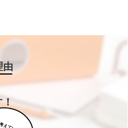
理由
す！
じ
っ
く
り
え
て
い
た
だ
た
く
は
補
助
金
W
IN
!に
ご
相