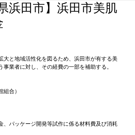
【島根県浜田市】浜田市美肌
石川
福井
山梨
長野
岐阜
静岡
金
奈良
和歌山
拡大と地域活性化を図るため、浜田市が有する美
う事業者に対し、その経費の一部を補助する。
館組合） 
金、パッケージ開発等試作に係る材料費及び消耗