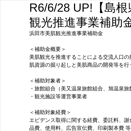
R6/6/28 UP!
埼玉
千葉
東京
神奈川
新潟
富山
観光推進事業補助
愛知
三重
滋賀
京都
大阪
兵庫
浜田市美肌観光推進事業補助金
＜補助金概要＞
美肌観光を推進することによる交流人口の
肌資源の掘り起しと美肌商品の開発等を行
＜補助対象者＞
・旅館組合（美又温泉旅館組合、旭温泉旅
・観光施設等運営事業者
＜補助対象経費＞
エビデンス取得に関する経費、委託料、謝
品費、使用料、広告宣伝費、印刷製本費 等