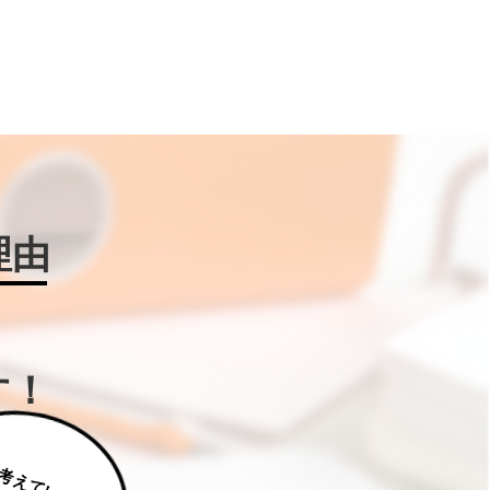
理由
す！
じ
っ
く
り
え
て
い
た
だ
た
く
は
補
助
金
W
IN
!に
ご
相