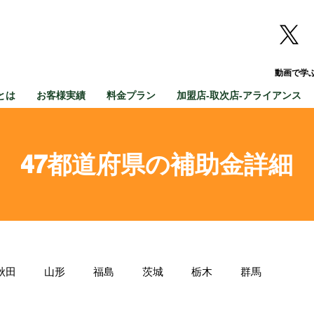
動画で学
とは
お客様実績
料金プラン
加盟店-取次店-アライアンス
47都道府県の補助金詳細
秋田
山形
福島
茨城
栃木
群馬