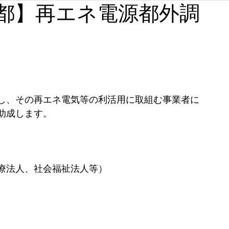
【東京都】再エネ電源都外調
石川
福井
山梨
長野
岐阜
静岡
）
奈良
和歌山
し、その再エネ電気等の利活用に取組む事業者に
助成します。
療法人、社会福祉法人等）