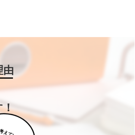
理由
す！
じ
っ
く
り
え
て
い
た
だ
た
く
は
補
助
金
W
IN
!に
ご
相