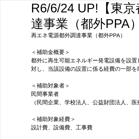
R6/6/24 UP!
埼玉
千葉
東京
神奈川
新潟
富山
達事業（都外PPA
愛知
三重
滋賀
京都
大阪
兵庫
再エネ電源都外調達事業（都外PPA）
＜補助金概要＞
都外に再生可能エネルギー発電設備を設置
対し、当該設備の設置に係る経費の一部を
＜補助対象者＞
民間事業者 
（民間企業、学校法人、公益財団法人、医
＜補助対象経費＞
設計費、設備費、工事費