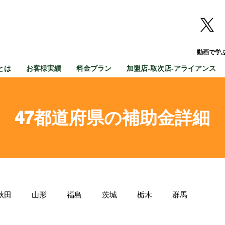
動画で学
とは
お客様実績
料金プラン
加盟店-取次店-アライアンス
47都道府県の補助金詳細
秋田
山形
福島
茨城
栃木
群馬