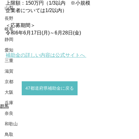
上限額：150万円（1/3以内　※小規模
山梨
企業者については1/2以内）
長野
＜応募期間＞
岐阜
令和6年6月17日(月)～6月28日(金)
静岡
愛知
補助金の詳しい内容は公式サイトへ 
三重
滋賀
京都
47都道府県補助金に戻る
大阪
兵庫
群馬
奈良
和歌山
鳥取