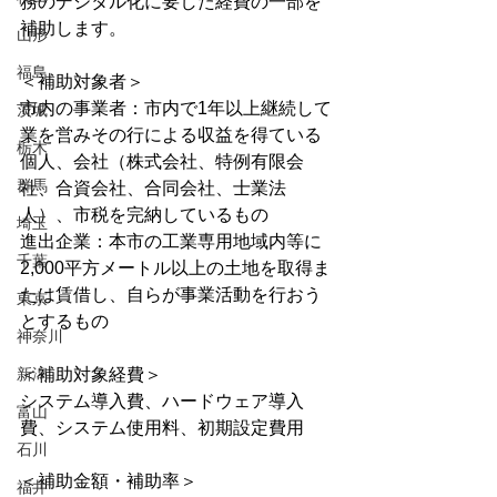
務のデジタル化に要した経費の一部を
補助します。
山形
福島
＜補助対象者＞
市内の事業者：市内で1年以上継続して
茨城
業を営みその行による収益を得ている
栃木
個人、会社（株式会社、特例有限会
群馬
社、合資会社、合同会社、士業法
人）、市税を完納しているもの
埼玉
進出企業：本市の工業専用地域内等に
千葉
2,000平方メートル以上の土地を取得ま
たは賃借し、自らが事業活動を行おう
東京
とするもの
神奈川
新潟
＜補助対象経費＞
システム導入費、ハードウェア導入
富山
費、システム使用料、初期設定費用
石川
＜補助金額・補助率＞
福井