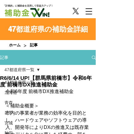
「計画的」に補助金を活用して収益力アップ！
47都道府県の補助金詳細
>
ホーム
記事
記事
47都道府県一覧
R6/6/14 UP!【群馬県前橋市】令和6年
47都道府県一覧
度 前橋市DX推進補助金
令和6年度 前橋市DX推進補助金
北海道
青森
＜補助金概要＞
岩手
市内の事業者が業務の効率化を目的と
し、ハードウェアやソフトウェアの導
宮城
入、開発等によりDXの推進又は既存業
秋田