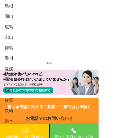
島根
岡山
広島
山口
徳島
香川
愛媛
高知
福岡
佐賀
​補助金申請に関するご相談・ご質問はお気軽に
長崎
R6/8/23 UP!【群馬県】令
R6/8/23 UP!
お電話でのお問い合わせ
和6年度ぐんまEXPORTサ
馬県クリエイテ
熊本
0120-399-121
ポート補助事業
移転促進補助金
大分
24時間｜365日受付中
受付｜平日10時～17時
（平日10:00−17:00）