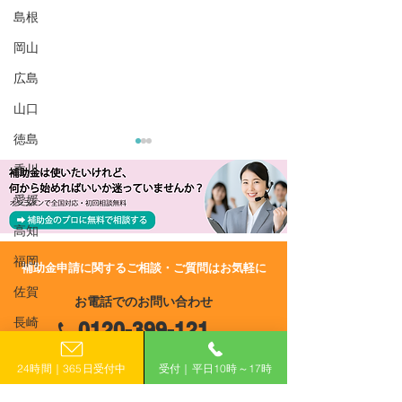
島根
岡山
広島
山口
徳島
香川
愛媛
高知
福岡
​補助金申請に関するご相談・ご質問はお気軽に
R8/1/30 UP!【福井県】第
R8/1/30 UP!
佐賀
お電話でのお問い合わせ
1回 中小企業設備投資補
7回 企業活動分
長崎
0120-399-121
助金
収益力強化事業
熊本
（平日10:00−17:00）
24時間｜365日受付中
受付｜平日10時～17時
大分