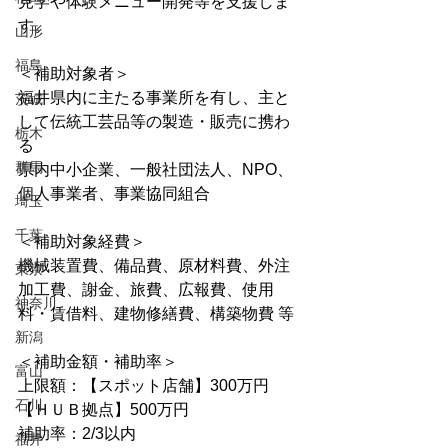
見学や体験メニュー開発等を支援しま
す。
山形
福島
＜補助対象者＞
福井県内に主たる事業所を有し、主と
茨城
して伝統工芸品等の製造・販売に携わ
栃木
る
群馬
県内中小企業、一般社団法人、NPO、
個人事業者、事業協同組合
埼玉
千葉
＜補助対象経費＞
機械装置費、備品費、原材料費、外注
東京
加工費、謝金、旅費、広報費、使用
神奈川
料・賃借料、建物修繕費、構築物費 等
新潟
＜補助金額・補助率＞
富山
上限額：【スポット店舗】300万円　
石川
【ＨＵＢ拠点】500万円
補助率：2/3以内
福井