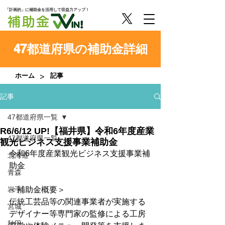
「計画的」に補助金を活用して収益力アップ！
47都道府県の補助金詳細
>
ホーム
記事
記事
47都道府県一覧
R6/6/12 UP!【福井県】令和6年度産業
47都道府県一覧
観光ビジネス支援事業補助金
令和6年度産業観光ビジネス支援事業補
北海道
助金
青森
岩手
＜補助金概要＞
伝統工芸品等の関連事業者が実施する
宮城
デザイナー等専門家の監修による工房
秋田