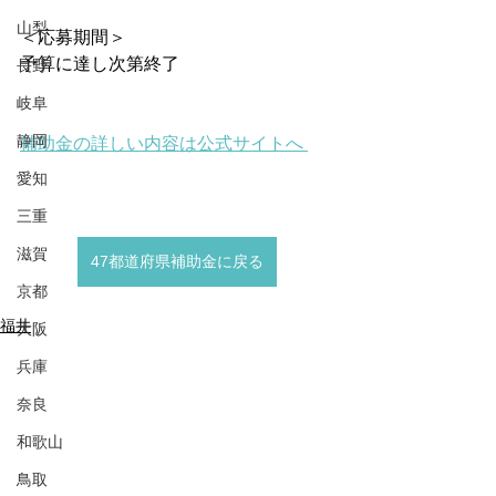
山梨
＜応募期間＞
予算に達し次第終了
長野
岐阜
静岡
補助金の詳しい内容は公式サイトへ 
愛知
三重
滋賀
47都道府県補助金に戻る
京都
福井
大阪
兵庫
奈良
和歌山
鳥取