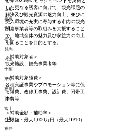
術祭2025等のビックイベントを契機と
した更なる誘客に向けて、観光課題の
山形
解決及び観光資源の魅力向上、並びに
福島
受入環境の充実に寄与する市内の観光
関連事業者等の取組みを支援すること
茨城
で、地域全体の魅力及び収益力の向上
栃木
を図ることを目的とする。
群馬
＜補助対象者＞
埼玉
観光施設、観光事業者等
千葉
＜補助対象経費＞
東京
各種実証事業やプロモーション等に係
神奈川
る経費、改修工事費、設計費、附帯工
新潟
事費等
富山
＜補助金額・補助率＞
石川
上限額：最大1,000万円（最大10/10）
福井