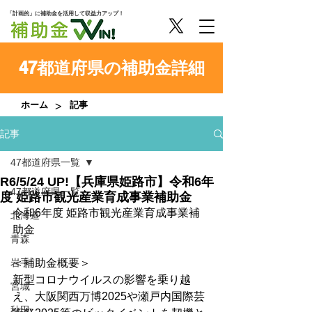
「計画的」に補助金を活用して収益力アップ！
47都道府県の補助金詳細
>
ホーム
記事
記事
47都道府県一覧
R6/5/24 UP!【兵庫県姫路市】令和6年
47都道府県一覧
度 姫路市観光産業育成事業補助金
令和6年度 姫路市観光産業育成事業補
北海道
助金
青森
岩手
＜補助金概要＞
新型コロナウイルスの影響を乗り越
宮城
え、大阪関西万博2025や瀬戸内国際芸
秋田