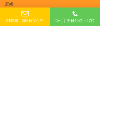
R6/8/30 UP!【兵庫県】令
R6/8/30 UP!
宮崎
お電話でのお問い合わせ
和6年度 介護業務におけ
様な働き方推進
鹿児島
0120-399-121
る労働環境改善支援事業
金（働き方改革
24時間｜365日受付中
受付｜平日10時～17時
沖縄
及び業務効率化支援事業
ス・テレワーク
（平日10:00−17:00）
​フォームで申し込み
申し込みはこちら
「計画的」に補助金を活用して収益力アップ！
有限会社えんがわ
〒509-0126
岐阜県各務原市鵜沼東町6-76-1
ハイシンフォニー2F