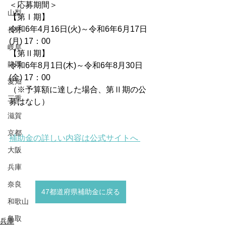
＜応募期間＞
山梨
【第Ⅰ期】
令和6年4月16日(火)～令和6年6月17日
長野
(月) 17：00
岐阜
【第Ⅱ期】
静岡
令和6年8月1日(木)～令和6年8月30日
(金) 17：00
愛知
（※予算額に達した場合、第Ⅱ期の公
三重
募はなし）
滋賀
京都
補助金の詳しい内容は公式サイトへ 
大阪
兵庫
奈良
47都道府県補助金に戻る
和歌山
鳥取
兵庫