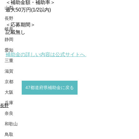
＜補助金額・補助率＞
山梨
最大50万円(1/2以内)
長野
＜応募期間＞
岐阜
記載無し
静岡
愛知
補助金の詳しい内容は公式サイトへ 
三重
滋賀
京都
47都道府県補助金に戻る
大阪
兵庫
長野
奈良
和歌山
鳥取