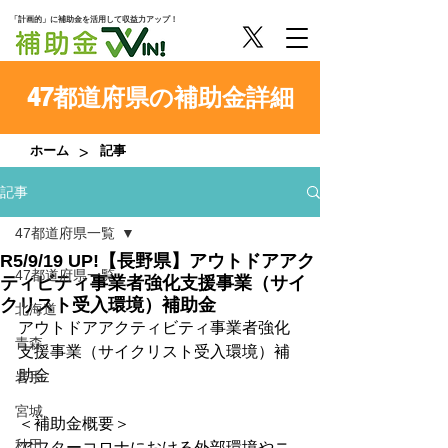
「計画的」に補助金を活用して収益力アップ！
47都道府県の補助金詳細
>
ホーム
記事
記事
47都道府県一覧
R5/9/19 UP!【長野県】アウトドアアク
47都道府県一覧
ティビティ事業者強化支援事業（サイ
クリスト受入環境）補助金
北海道
アウトドアアクティビティ事業者強化
青森
支援事業（サイクリスト受入環境）補
助金
岩手
宮城
＜補助金概要＞
秋田
アフターコロナにおける外部環境やニ