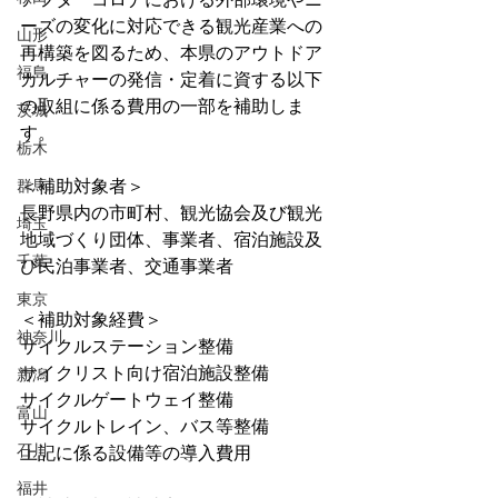
ーズの変化に対応できる観光産業への
山形
再構築を図るため、本県のアウトドア
福島
カルチャーの発信・定着に資する以下
の取組に係る費用の一部を補助しま
茨城
す。
栃木
群馬
＜補助対象者＞
長野県内の市町村、観光協会及び観光
埼玉
地域づくり団体、事業者、宿泊施設及
千葉
び民泊事業者、交通事業者
東京
＜補助対象経費＞
神奈川
サイクルステーション整備
サイクリスト向け宿泊施設整備
新潟
サイクルゲートウェイ整備
富山
サイクルトレイン、バス等整備
石川
上記に係る設備等の導入費用
福井