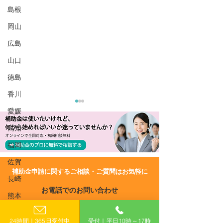
島根
岡山
広島
山口
徳島
香川
愛媛
高知
福岡
佐賀
​補助金申請に関するご相談・ご質問はお気軽に
長崎
R8/6/29 UP!【長野県】令
R8/6/15 UP!
お電話でのお問い合わせ
和8年度 多様な観光コン
市】長野市物価
熊本
0120-399-121
テンツ整備促進事業補助
緊急支援パッケ
大分
金
＜飲食・小売業
24時間｜365日受付中
受付｜平日10時～17時
（平日10:00−17:00）