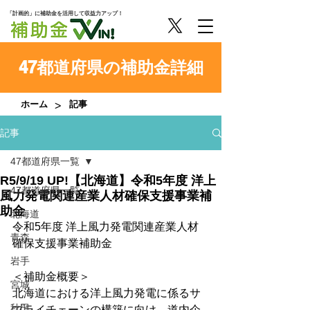
「計画的」に補助金を活用して収益力アップ！
47都道府県の補助金詳細
>
ホーム
記事
記事
47都道府県一覧
R5/9/19 UP!【北海道】令和5年度 洋上
47都道府県一覧
風力発電関連産業人材確保支援事業補
助金
北海道
令和5年度 洋上風力発電関連産業人材
青森
確保支援事業補助金
岩手
＜補助金概要＞
宮城
北海道における洋上風力発電に係るサ
秋田
プライチェーンの構築に向け、道内企