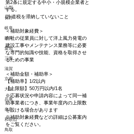
第2条に規定する中小・小規模企業者と
山梨
する。 
⑵ 道税を滞納していないこと
長野
岐阜
＜補助対象経費＞
静岡
自社の従業員に対して洋上風力発電の
建設工事やメンテナンス業務等に必要
愛知
な専門的知識や技能、資格を取得させ
三重
るための事業
滋賀
＜補助金額・補助率＞
京都
【補助率】1/2以内 
【上限額】50万円以内/1名 
大阪
※応募状況や申請内容によって同一補
兵庫
助事業者につき、事業年度内の上限数
奈良
を設ける場合があります 
※補助対象経費などの詳細は公募案内
和歌山
をご覧ください。
鳥取