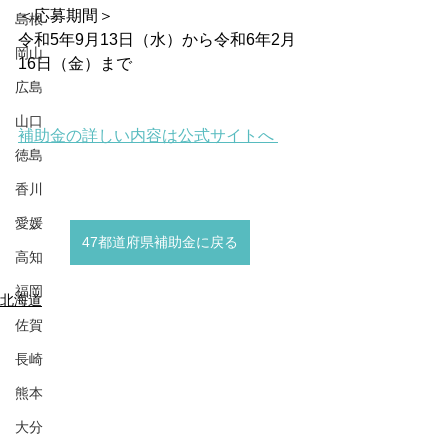
＜応募期間＞
島根
令和5年9月13日（水）から令和6年2月
岡山
16日（金）まで
広島
山口
補助金の詳しい内容は公式サイトへ 
徳島
香川
愛媛
47都道府県補助金に戻る
高知
福岡
北海道
佐賀
長崎
熊本
大分