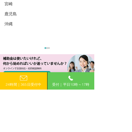
宮崎
鹿児島
沖縄
24時間｜365日受付中
受付｜平日10時～17時
​補助金申請に関するご相談・ご質問はお気軽に
R8/7/31 UP!【北海道】令
R8/7/31 UP!
お電話でのお問い合わせ
和8年度 中小企業等海外
わ町】むかわ町
0120-399-121
展開支援事業費補助金
活性化支援事業
（海外出願支援事業）≪2
（平日10:00−17:00）
次募集≫