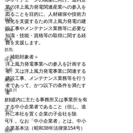
業の洋上風力発電関連産業への参入を
山形
図ることを目的に、人材確保や技術力
福島
強化を支援するため洋上風力発電の建
設工事やメンテナンス業務等に必要な
茨城
知識・技能・資格等の取得に関する経
栃木
費を支援します。 
群馬
＜補助対象者＞
埼玉
洋上風力発電事業への参入を計画する
千葉
者、又は洋上風力発電事業に関連する
建設工事、メンテナンス業務等を行う
東京
者であって、かつ以下の条件を満たす
神奈川
者 
⑴ 道内に主たる事務所又は事業所を有
新潟
する中小企業者であること（但し、道
富山
外に本社を置く企業の子会社を除
石川
く）。なお「中小企業者」とは、中小
企業基本法（昭和38年法律第154号）
福井