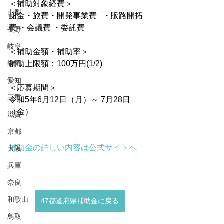
＜補助対象経費＞
山梨
謝金・旅費・開発事業費   ・販路開拓
費 ・会議費 ・委託費
長野
岐阜
＜補助金額・補助率＞
静岡
補助上限額：100万円(1/2)
愛知
＜応募期間＞
三重
令和5年6月12日（月）～ 7月28日
（金）
滋賀
京都
補助金の詳しい内容は公式サイトへ
大阪
兵庫
奈良
和歌山
47都道府県補助金に戻る
鳥取