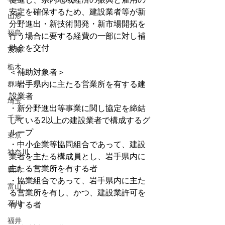
安定を確保するため、建設業者等が新
山形
分野進出・新技術開発・新市場開拓を
福島
行う場合に要する経費の一部に対し補
助金を交付
茨城
栃木
＜補助対象者＞
群馬
・岩手県内に主たる営業所を有する建
設業者
埼玉
・新分野進出等事業に関し協定を締結
千葉
している2以上の建設業者で構成するグ
ループ
東京
・中小企業等協同組合であって、建設
神奈川
業者を主たる構成員とし、岩手県内に
主たる営業所を有する者
新潟
・協業組合であって、岩手県内に主た
富山
る営業所を有し、かつ、建設業許可を
石川
有する者
福井