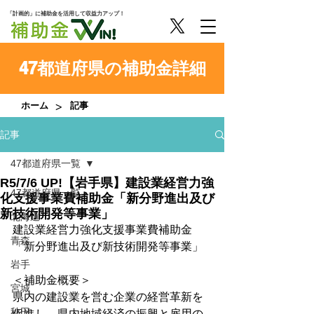
「計画的」に補助金を活用して収益力アップ！
47都道府県の補助金詳細
>
ホーム
記事
記事
47都道府県一覧
R5/7/6 UP!【岩手県】建設業経営力強
47都道府県一覧
化支援事業費補助金「新分野進出及び
新技術開発等事業」
北海道
建設業経営力強化支援事業費補助金
青森
「新分野進出及び新技術開発等事業」
岩手
＜補助金概要＞
宮城
県内の建設業を営む企業の経営革新を
秋田
促進し、県内地域経済の振興と雇用の