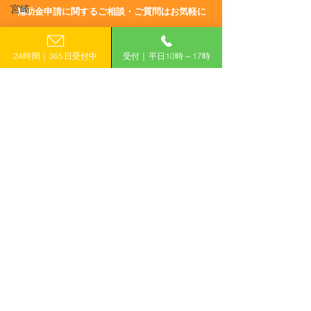
宮崎
​補助金申請に関するご相談・ご質問はお気軽に
R6/8/2 UP!【岩手県】令
R6/6/28 UP!
鹿児島
お電話でのお問い合わせ
和6年度 事業者向け自家
和6年度事業者
0120-399-121
24時間｜365日受付中
受付｜平日10時～17時
沖縄
消費型太陽光発電設備設
費型太陽光発電
置事業
事業
（平日10:00−17:00）
​フォームで申し込み
申し込みはこちら
「計画的」に補助金を活用して収益力アップ！
有限会社えんがわ
〒509-0126
岐阜県各務原市鵜沼東町6-76-1