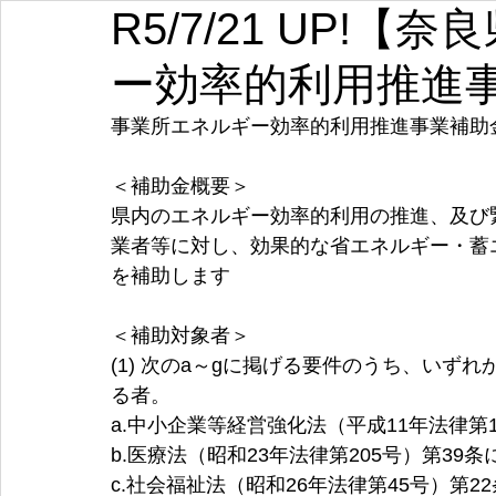
R5/7/21 UP!
埼玉
千葉
東京
神奈川
新潟
富山
ー効率的利用推進
愛知
三重
滋賀
京都
大阪
兵庫
事業所エネルギー効率的利用推進事業補助
＜補助金概要＞
県内のエネルギー効率的利用の推進、及び
業者等に対し、効果的な省エネルギー・蓄
を補助します
＜補助対象者＞
(1) 次のa～gに掲げる要件のうち、い
る者。
a.中小企業等経営強化法（平成11年法律第
b.医療法（昭和23年法律第205号）第39
c.社会福祉法（昭和26年法律第45号）第