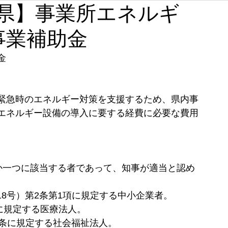
【奈良県】事業所エネルギ
石川
福井
山梨
長野
岐阜
静岡
事業補助金
奈良
和歌山
金
緊急時のエネルギー対策を支援するため、県内事
エネルギー設備の導入に要する経費に必要な費用
ずれか一つに該当する者であって、知事が適当と認め
18号）第2条第1項に規定する中小企業者。
条に規定する医療法人。
22条に規定する社会福祉法人。