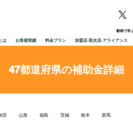
動画で学
とは
お客様実績
料金プラン
加盟店-取次店-アライアンス
47都道府県の補助金詳細
秋田
山形
福島
茨城
栃木
群馬