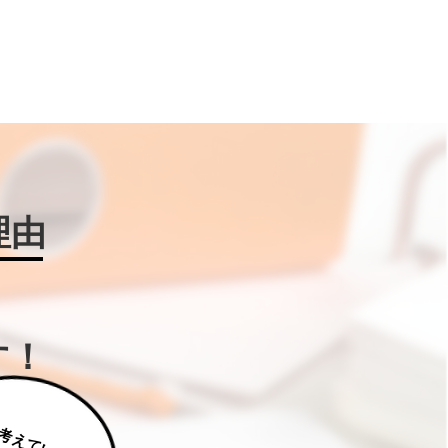
理由
す！
じ
っ
く
り
え
て
い
た
だ
た
く
は
補
助
金
W
IN
!に
ご
相