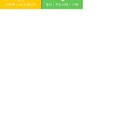
24時間｜365日受付中
受付｜平日10時～17時
「計画的」に補助金を活用して収益力アップ！
有限会社えんがわ
〒509-0126
岐阜県各務原市鵜沼東町6-76-1
ハイシンフォニー2F
ホーム
補助金コラム
補助金WIN!とは
お知らせ