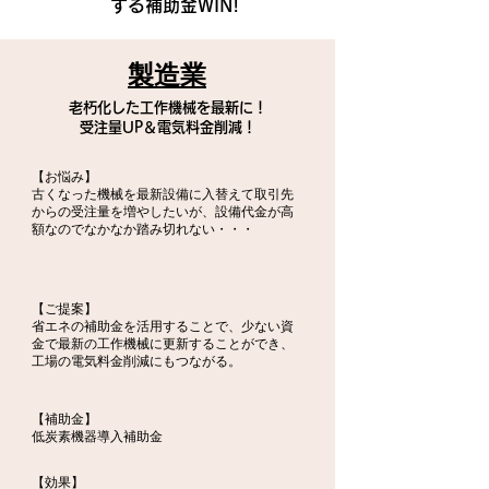
する補助金WIN!
製造業
老朽化した工作機械を最新に！
​受注量UP＆電気料金削減！
【お悩み】
古くなった機械を最新設備に入替えて取引先
からの受注量を増やしたいが、設備代金が高
額なのでなかなか踏み切れない・・・
【ご提案】
省エネの補助金を活用することで、少ない資
金で最新の工作機械に更新することができ、
工場の電気料金削減にもつながる。
【補助金】
低炭素機器導入補助金
【効果】