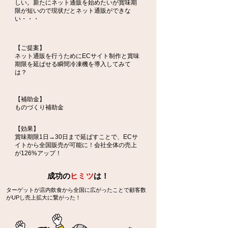
しい。新たにネット通販を始めたいが賞味期
限が短いので現状だとネット通販ができな
い・・・
【ご提案】
ネット通販を行うためにECサイト制作と賞味
期限を延ばせる瞬間冷凍機を導入してみて
は？
【補助金】
ものづくり補助金
【効果】
賞味期限1日→30日まで延ばすことで、ECサ
イトから全国販売が可能に！会社全体の売上
が126%アップ！
​成功の
ヒミツ
は！
ターゲットが店内飲食から全国に広がったことで顧客数
がUPし売上拡大に繋がった！