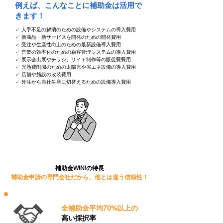
​例えば、こんなことに補助金は活用で
きます！
✓ 人手不足の解消のための設備やシステムの導入費用
✓ 新商品・新サービスを開発のための開発費用
✓ 受注や生産性向上のための最新設備導入費用
✓ 営業の効率化のための顧客管理システムの導入費用
✓ 展示会出展やチラシ、サイト制作等の販促費費用
✓ 光熱費削減のための太陽光や省エネ設備の導入費用
✓ 店舗や施設の改装費用
✓ 外注から自社生産に切替えるための設備導入費用
補助金WIN!の特長
補助金申請の専門会社だから、他とは違う信頼性！
全補助金平均70%以上の
高い採択率