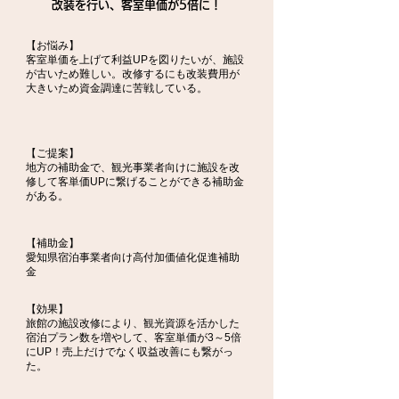
改装を行い、客室単価が5倍に！
【お悩み】
客室単価を上げて利益UPを図りたいが、施設
が古いため難しい。改修するにも改装費用が
大きいため資金調達に苦戦している。
【ご提案】
地方の補助金で、観光事業者向けに施設を改
修して客単価UPに繋げることができる補助金
がある。
【補助金】
愛知県宿泊事業者向け高付加価値化促進補助
金
【効果】
旅館の施設改修により、観光資源を活かした
宿泊プラン数を増やして、客室単価が3～5倍
にUP！売上だけでなく収益改善にも繋がっ
た。