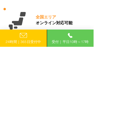
全国エリア
オンライン対応可能
24時間｜365日受付中
受付｜平日10時～17時
お客様ごとに
専属担当者付き
​​※伴走プランのみ
補助金と融資
で万全な
資金調達サポート
最初
(補助金選定)～
最後
(補助金採択後の事業
完了報告まで)まで
伴走
サポート