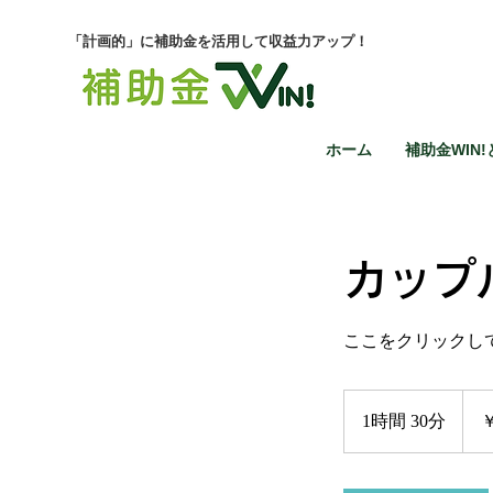
「計画的」に補助金を活用して収益力アップ！
ホーム
補助金WIN!
カップ
ここをクリックし
12,0
円
1時間 30分
1
￥
時
3