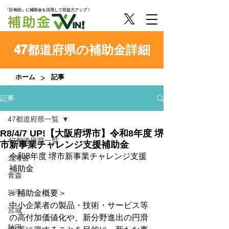
「計画的」に補助金を活用して収益力アップ！
47都道府県の補助金詳細
>
ホーム
記事
記事
47都道府県一覧
R8/4/7 UP!【大阪府堺市】令和8年度 堺
47都道府県一覧
市新事業チャレンジ支援補助金
令和8年度 堺市新事業チャレンジ支援
北海道
補助金
青森
岩手
＜補助金概要＞
中小企業者の製品・技術・サービス等
宮城
の高付加価値化や、新分野進出の円滑
秋田