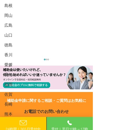
島根
岡山
広島
山口
徳島
香川
愛媛
高知
福岡
佐賀
​補助金申請に関するご相談・ご質問はお気軽に
長崎
R8/7/2 UP!【大阪府吹田
R8/7/2 UP!
お電話でのお問い合わせ
市】創業支援型事業所賃
市】再エネ・省
熊本
0120-399-121
借料補助金≪第1回≫
設置促進事業補
大分
業者用）
24時間｜365日受付中
受付｜平日10時～17時
（平日10:00−17:00）