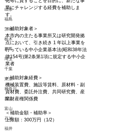
化等に資することを目的に、新たな事
業にチャレンジする経費を補助しま
山形
す。
福島
＜補助対象者＞
茨城
本市内の主たる事業所又は研究開発拠
栃木
点において、引き続き 1 年以上事業を
群馬
行っている中小企業基本法(昭和38年法
律154号)第2条第1項に規定する中小企
埼玉
業者
千葉
＜補助対象経費＞
東京
機械装置費、施設等賃料、原材料・副
神奈川
資材費、委託外注費、共同研究費、産
新潟
業財産権関係費
富山
＜補助金額・補助率＞
石川
上限額：300万円（1/2）
福井