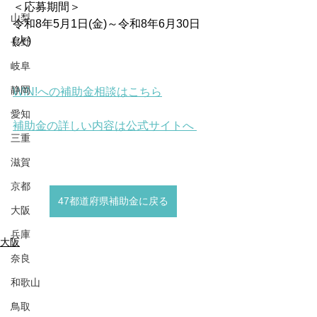
＜応募期間＞
山梨
令和8年5月1日(金)～令和8年6月30日
(火)
長野
岐阜
静岡
WIN!への補助金相談はこちら
愛知
補助金の詳しい内容は公式サイトへ 
三重
滋賀
京都
47都道府県補助金に戻る
大阪
兵庫
大阪
奈良
和歌山
鳥取