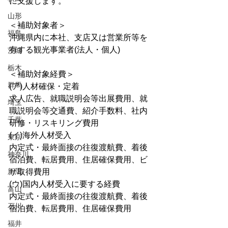
に支援します。
山形
＜補助対象者＞
福島
沖縄県内に本社、支店又は営業所等を
有する観光事業者(法人・個人)
茨城
栃木
＜補助対象経費＞
群馬
(ア)人材確保・定着
求人広告、就職説明会等出展費用、就
埼玉
職説明会等交通費、紹介手数料、社内
千葉
研修・リスキリング費用
(イ)海外人材受入
東京
内定式・最終面接の往復渡航費、着後
神奈川
宿泊費、転居費用、住居確保費用、ビ
新潟
ザ取得費用
(ウ)国内人材受入に要する経費
富山
内定式・最終面接の往復渡航費、着後
石川
宿泊費、転居費用、住居確保費用
福井