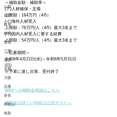
＜補助金額・補助率＞
山梨
(ア)人材確保・定着
上限額：164万円（4/5）
長野
(イ)海外人材受入
岐阜
上限額：76万円/人（4/5）最大3名まで
静岡
(ウ)国内人材受入に要する経費
上限額：54万円/人（4/5）最大3名まで
愛知
三重
＜応募期間＞
令和8年4月22日(水)～令和8年5月31日
滋賀
(日)
京都
※予算に達し次第、受付終了
大阪
兵庫
WIN!への補助金相談はこちら
奈良
補助金の詳しい内容は公式サイトへ 
和歌山
鳥取