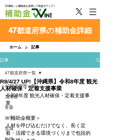
「計画的」に補助金を活用して収益力アップ！
47都道府県の補助金詳細
>
ホーム
記事
記事
47都道府県一覧
R8/4/27 UP!【沖縄県】令和8年度 観光
47都道府県一覧
人材確保・定着支援事業
令和8年度 観光人材確保・定着支援事
北海道
業
青森
岩手
＜補助金概要＞
人材を呼び込むだけでなく、長く定
宮城
着・活躍できる環境づくりまで包括的
秋田