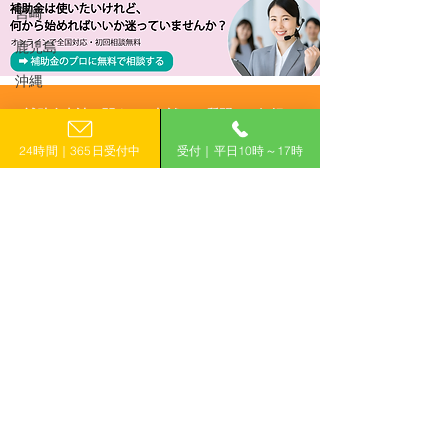
宮崎
鹿児島
沖縄
​補助金申請に関するご相談・ご質問はお気軽に
R8/6/5 UP!【沖縄県】令
R8/6/5 UP!
24時間｜365日受付中
受付｜平日10時～17時
お電話でのお問い合わせ
和8年度 沖縄物流デジタ
上げ・生産性向
0120-399-121
ル技術活用推進事業費補
援補助金
助金（二次公募）
（平日10:00−17:00）
​フォームで申し込み
申し込みはこちら
「計画的」に補助金を活用して収益力アップ！