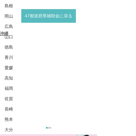
島根
47都道府県補助金に戻る
岡山
広島
沖縄
山口
徳島
香川
愛媛
高知
福岡
佐賀
長崎
熊本
大分