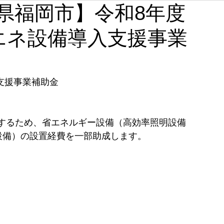
【福岡県福岡市】令和8年度
石川
福井
山梨
長野
岐阜
静岡
エネ設備導入支援事業
奈良
和歌山
支援事業補助金
するため、省エネルギー設備（高効率照明設備
気設備）の設置経費を一部助成します。