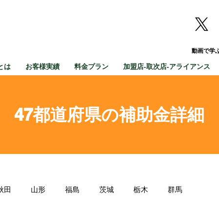
動画で学
とは
お客様実績
料金プラン
加盟店-取次店-アライアンス
47都道府県の補助金詳細
秋田
山形
福島
茨城
栃木
群馬