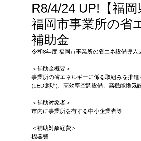
R8/4/24 UP!
埼玉
千葉
東京
神奈川
新潟
富山
福岡市事業所の省
愛知
三重
滋賀
京都
大阪
兵庫
補助金
令和8年度 福岡市事業所の省エネ設備導入
＜補助金概要＞
事業所の省エネルギーに係る取組みを推進
(LED照明)、高効率空調設備、高機能換
＜補助対象者＞
市内に事業所を有する中小企業者等
＜補助対象経費＞
機器費