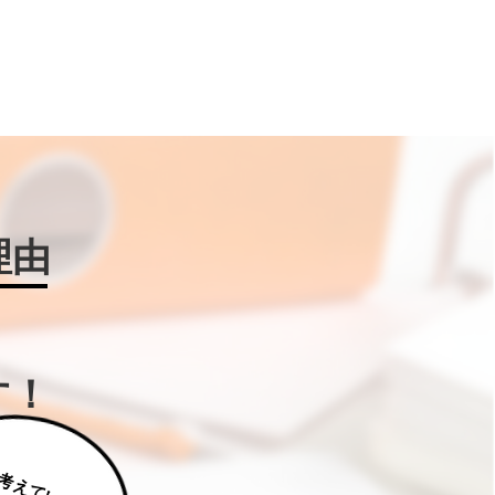
理由
す！
じ
っ
く
り
え
て
い
た
だ
た
く
は
補
助
金
W
IN
!に
ご
相