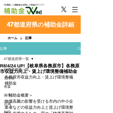
「計画的」に補助金を活用して収益力アップ！
47都道府県の補助金詳細
>
ホーム
記事
記事
47都道府県一覧
R8/4/24 UP!【岐阜県各務原市】各務原
47都道府県一覧
市収益力向上・賃上げ環境整備補助金
各務原市収益力向上・賃上げ環境整備
北海道
補助金
青森
岩手
＜補助金概要＞
物価高騰の影響を受ける市内の中小企
宮城
業者などの収益力向上と賃上げ環境整
秋田