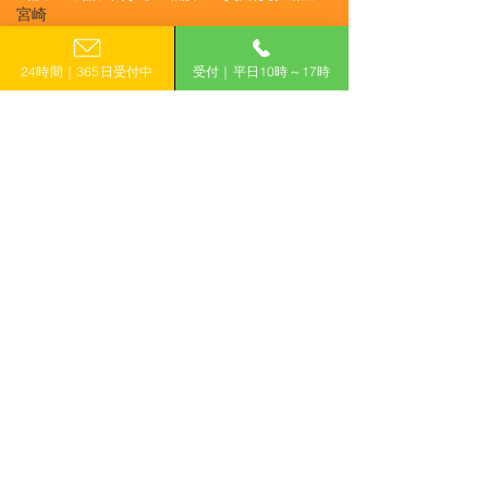
R8/7/2 UP!【岐阜県郡上
R8/4/27 UP!
宮崎
お電話でのお問い合わせ
市】郡上市小規模事業者
市】瑞浪市新た
鹿児島
0120-399-121
持続化補助金
ャレンジ支援補
24時間｜365日受付中
受付｜平日10時～17時
沖縄
（平日10:00−17:00）
​フォームで申し込み
申し込みはこちら
「計画的」に補助金を活用して収益力アップ！
有限会社えんがわ
〒509-0126
岐阜県各務原市鵜沼東町6-76-1
ハイシンフォニー2F