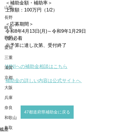
＜補助金額・補助率＞
山梨
上限額：100万円（1/2）
長野
＜応募期間＞
岐阜
令和8年4月13日(月)～令和9年1月29日
静岡
(金)必着
※予算に達し次第、受付終了
愛知
三重
WIN!への補助金相談はこちら
滋賀
京都
補助金の詳しい内容は公式サイトへ
大阪
兵庫
奈良
47都道府県補助金に戻る
和歌山
鳥取
岐阜