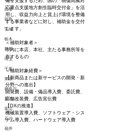
備を支援するため、国の「物価高騰対
応重点支援地方創生臨時交付金」を活
山形
用し、収益力向上と賃上げ環境を整備
福島
する事業者などに対し、補助金を交付
します。
茨城
栃木
＜補助対象者＞
群馬
市内に本店、本社、主たる事務所等を
有するもの
埼玉
千葉
＜補助対象経費＞
【新商品または新サービスの開発・新
東京
分野への進出】
神奈川
開発費、設備・備品導入費、委託費、
新潟
店舗改装費、広告宣伝費
【DXの推進】
富山
機械装置導入費、ソフトウェア・シス
石川
テム導入費、ハードウェア導入費
福井