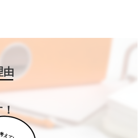
理由
す！
じ
っ
く
り
え
て
い
た
だ
た
く
は
補
助
金
W
IN
!に
ご
相