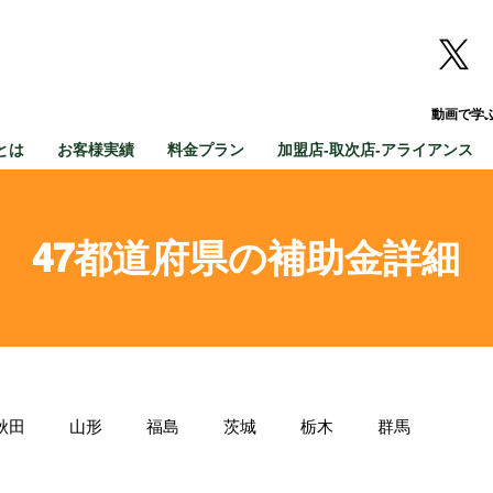
動画で学
とは
お客様実績
料金プラン
加盟店-取次店-アライアンス
47都道府県の補助金詳細
秋田
山形
福島
茨城
栃木
群馬