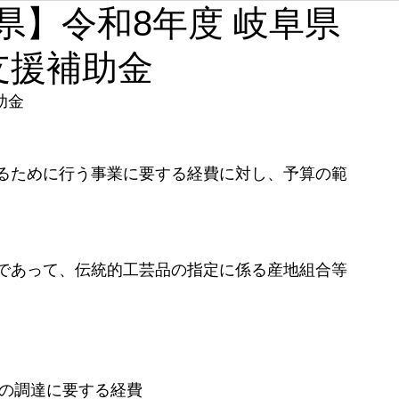
【岐阜県】令和8年度 岐阜県
石川
福井
山梨
長野
岐阜
静岡
支援補助金
奈良
和歌山
助金
るために行う事業に要する経費に対し、予算の範
であって、伝統的工芸品の指定に係る産地組合等
の調達に要する経費 