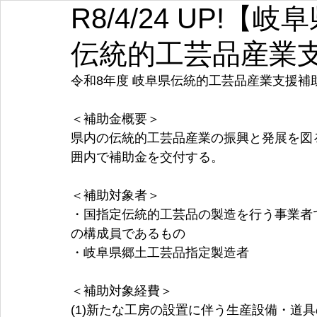
R8/4/24 UP!
埼玉
千葉
東京
神奈川
新潟
富山
伝統的工芸品産業
愛知
三重
滋賀
京都
大阪
兵庫
令和8年度 岐阜県伝統的工芸品産業支援補
＜補助金概要＞
県内の伝統的工芸品産業の振興と発展を図
囲内で補助金を交付する。
＜補助対象者＞
・国指定伝統的工芸品の製造を行う事業者
の構成員であるもの
・岐阜県郷土工芸品指定製造者
＜補助対象経費＞
(1)新たな工房の設置に伴う生産設備・道具