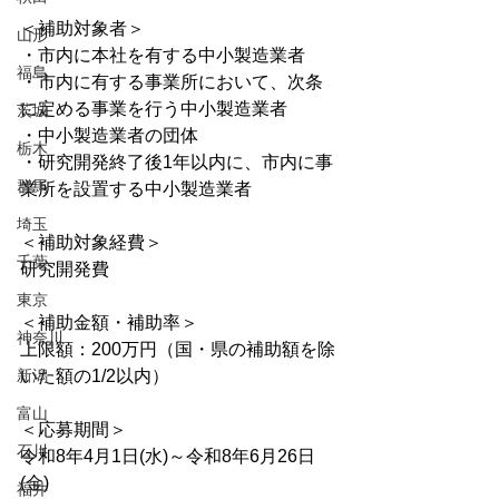
＜補助対象者＞
山形
・市内に本社を有する中小製造業者 
福島
・市内に有する事業所において、次条
に定める事業を行う中小製造業者 
茨城
・中小製造業者の団体
栃木
・研究開発終了後1年以内に、市内に事
群馬
業所を設置する中小製造業者
埼玉
＜補助対象経費＞
千葉
研究開発費
東京
＜補助金額・補助率＞
神奈川
上限額：200万円（国・県の補助額を除
新潟
いた額の1/2以内）
富山
＜応募期間＞
石川
令和8年4月1日(水)～令和8年6月26日
(金)
福井