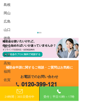
島根
岡山
広島
山口
徳島
香川
愛媛
高知
​補助金申請に関するご相談・ご質問はお気軽に
福岡
R8/5/15 UP!【三重県】令
R8/4/24 UP!
お電話でのお問い合わせ
和8年 三重県エネルギー
和8年度 インバ
佐賀
0120-399-121
価格等高騰対応生産性向
ユニバーサルツ
長崎
上・業態転換支援補助金
ム・観光防災推
（平日10:00−17:00）
（第2期）
熊本
24時間｜365日受付中
受付｜平日10時～17時
大分
​フォームで申し込み