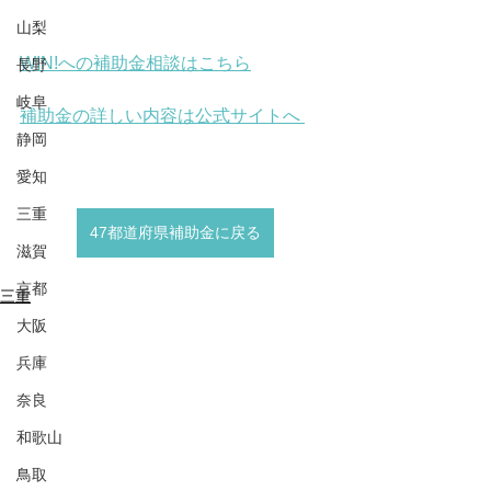
山梨
WIN!への補助金相談はこちら
長野
岐阜
補助金の詳しい内容は公式サイトへ 
静岡
愛知
三重
47都道府県補助金に戻る
滋賀
京都
三重
大阪
兵庫
奈良
和歌山
鳥取