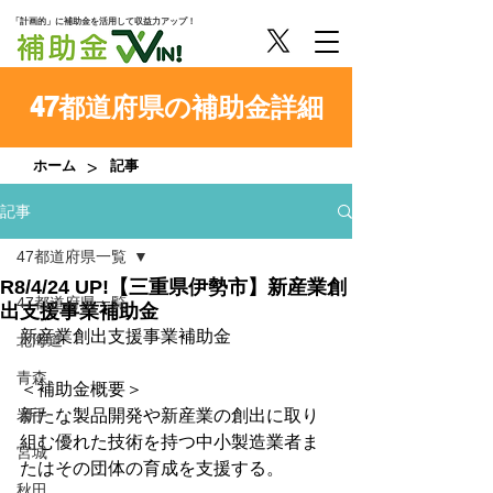
「計画的」に補助金を活用して収益力アップ！
47都道府県の補助金詳細
>
ホーム
記事
記事
47都道府県一覧
R8/4/24 UP!【三重県伊勢市】新産業創
47都道府県一覧
出支援事業補助金
新産業創出支援事業補助金
北海道
青森
＜補助金概要＞
岩手
新たな製品開発や新産業の創出に取り
組む優れた技術を持つ中小製造業者ま
宮城
たはその団体の育成を支援する。
秋田