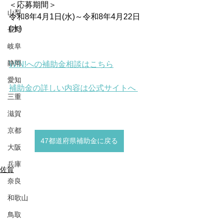
＜応募期間＞
山梨
令和8年4月1日(水)～令和8年4月22日
(水)
長野
岐阜
静岡
WIN!への補助金相談はこちら
愛知
補助金の詳しい内容は公式サイトへ 
三重
滋賀
京都
47都道府県補助金に戻る
大阪
兵庫
佐賀
奈良
和歌山
鳥取