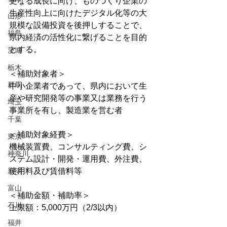
更なる成長に向け、ものづくり企業の
生産性向上に向けたデジタル化等の大
山形
規模な設備投資を後押しすることで、
福島
県内経済の活性化に繋げることを目的
とする。
茨城
栃木
＜補助対象者＞
群馬
中小企業者であって、県内において生
産や研究開発等の事業又は業務を行う
埼玉
事業所を有し、製造業を営む者
千葉
＜補助対象経費＞
東京
機械装置費、コンサルティング費、シ
神奈川
ステム設計・開発・運用費、外注費、
新潟
使用料及び賃借料等
富山
＜補助金額・補助率＞
石川
上限額：5,000万円（2/3以内）
福井