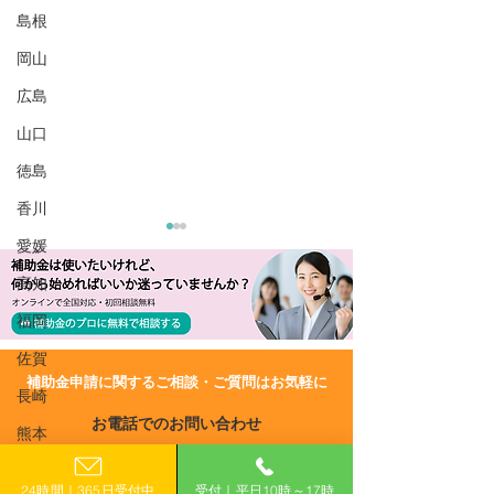
島根
岡山
広島
山口
徳島
香川
愛媛
高知
福岡
佐賀
​補助金申請に関するご相談・ご質問はお気軽に
長崎
R7/12/19 UP!【佐賀県】
R6/9/20 UP!
お電話でのお問い合わせ
佐賀県業務改善サポート
里市】伊万里市
熊本
0120-399-121
補助金
活性化支援事業
大分
24時間｜365日受付中
受付｜平日10時～17時
（平日10:00−17:00）