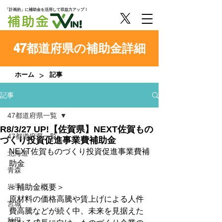
「計画的」に補助金を活用して収益力アップ！
47都道府県の補助金詳細
>
ホーム
記事
記事
47都道府県一覧
R8/3/27 UP!【佐賀県】NEXT佐賀もの
47都道府県一覧
づくり投資促進事業費補助金
NEXT佐賀ものづくり投資促進事業費補
北海道
助金
青森
岩手
＜補助金概要＞
原材料の価格高騰や賃上げによる人件
宮城
費高騰などが続く中、未来を見据えた
秋田