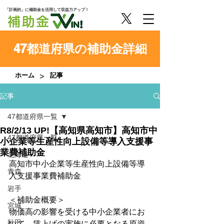
「計画的」に補助金を活用して収益力アップ！
47都道府県の補助金詳細
>
ホーム
記事
記事
47都道府県一覧
R8/2/13 UP!【高知県高知市】高知市中
47都道府県一覧
小企業等生産性向上設備等導入支援事
業費補助金
北海道
高知市中小企業等生産性向上設備等導
青森
入支援事業費補助金
岩手
＜補助金概要＞
宮城
物価高の影響を受ける中小企業者にお
秋田
いて、賃上げの実施に必要となる原資