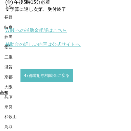
(金) 午後5時15分必着
山梨
※予算に達し次第、受付終了
長野
岐阜
WIN!への補助金相談はこちら
静岡
補助金の詳しい内容は公式サイトへ 
愛知
三重
滋賀
47都道府県補助金に戻る
京都
大阪
高知
兵庫
奈良
和歌山
鳥取