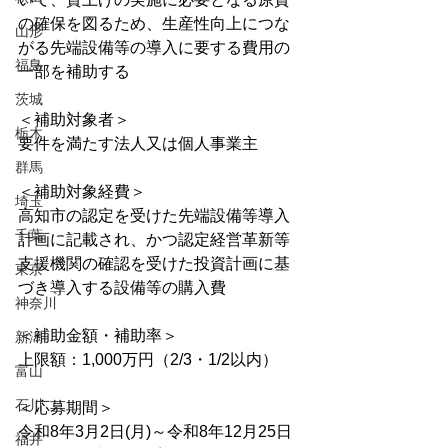
の確保を図るため、生産性向上につな
山形
がる先端設備等の導入に要する費用の
福島
一部を補助する
茨城
＜補助対象者＞
栃木
要件を満たす法人又は個人事業主
群馬
＜補助対象経費＞
埼玉
高知市の認定を受けた先端設備等導入
千葉
計画に記載され、かつ認定経営革新等
支援機関の確認を受けた投資計画に基
東京
づき導入する設備等の購入費
神奈川
＜補助金額・補助率＞
新潟
上限額：1,000万円（2/3・1/2以内）
富山
石川
＜応募期間＞
令和8年3月2日(月)～令和8年12月25日
福井