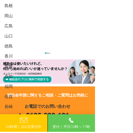
島根
岡山
広島
山口
徳島
香川
愛媛
高知
福岡
​補助金申請に関するご相談・ご質問はお気軽に
佐賀
R6/9/19 UP!【高知県】令
R6/8/23 UP!
お電話でのお問い合わせ
長崎
和6年度 事業戦略等推進
和6年度 高知県
0120-399-121
事業費補助金（国内事業
子育て応援環境
熊本
申請枠）〈3次募集〉
費補助金
（平日10:00−17:00）
24時間｜365日受付中
受付｜平日10時～17時
大分