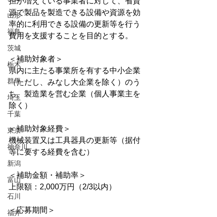
担が増えている事業者に対して、省資
源で製品を製造できる設備や資源を効
山形
率的に利用できる設備の更新等を行う
福島
費用を支援することを目的とする。
茨城
＜補助対象者＞
栃木
県内に主たる事業所を有する中小企業
群馬
（ただし、みなし大企業を除く）のう
ち、製造業を営む企業（個人事業主を
埼玉
除く）
千葉
＜補助対象経費＞
東京
機械装置又は工具器具の更新等（据付
神奈川
等に要する経費を含む）
新潟
＜補助金額・補助率＞
富山
上限額：2,000万円（2/3以内）
石川
＜応募期間＞
福井