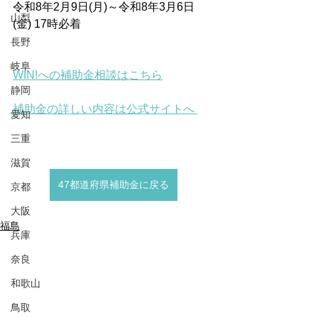
令和8年2月9日(月)～令和8年3月6日
山梨
(金) 17時必着
長野
岐阜
WIN!への補助金相談はこちら
静岡
補助金の詳しい内容は公式サイトへ 
愛知
三重
滋賀
47都道府県補助金に戻る
京都
大阪
福島
兵庫
奈良
和歌山
鳥取