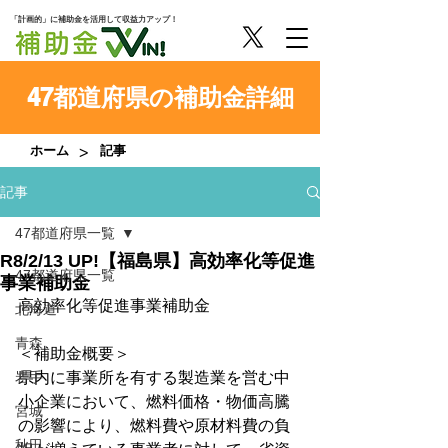
「計画的」に補助金を活用して収益力アップ！
47都道府県の補助金詳細
>
ホーム
記事
記事
47都道府県一覧
R8/2/13 UP!【福島県】高効率化等促進
47都道府県一覧
事業補助金
高効率化等促進事業補助金
北海道
青森
＜補助金概要＞
岩手
県内に事業所を有する製造業を営む中
小企業において、燃料価格・物価高騰
宮城
の影響により、燃料費や原材料費の負
秋田