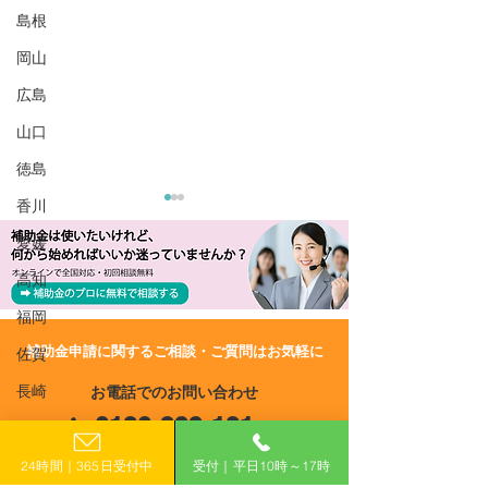
島根
岡山
広島
山口
徳島
香川
愛媛
高知
福岡
​補助金申請に関するご相談・ご質問はお気軽に
佐賀
R8/7/17 UP!【福島県富岡
R8/2/27 UP!
長崎
お電話でのお問い合わせ
町】令和8年度 富岡町創
和8年福島県中
0120-399-121
業事業展開支援事業補助
ネルギーコスト
熊本
金≪第2回≫
事業補助金
（平日10:00−17:00）
大分
24時間｜365日受付中
受付｜平日10時～17時