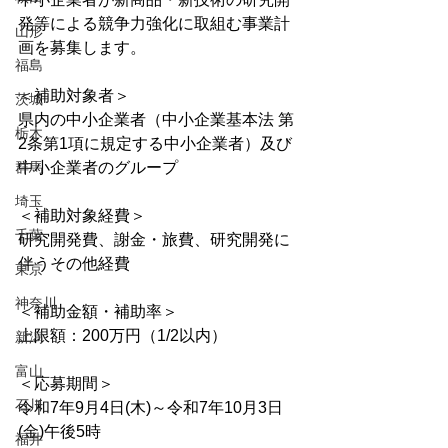
発等による競争力強化に取組む事業計
山形
画を募集します。
福島
＜補助対象者＞
茨城
県内の中小企業者（中小企業基本法 第
栃木
2条第1項に規定する中小企業者）及び
群馬
中小企業者のグループ
埼玉
＜補助対象経費＞
千葉
研究開発費、謝金・旅費、研究開発に
伴うその他経費
東京
神奈川
＜補助金額・補助率＞
上限額：200万円（1/2以内）
新潟
富山
＜応募期間＞
石川
令和7年9月4日(木)～令和7年10月3日
(金)午後5時
福井