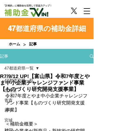
「計画的」に補助金を活用して収益力アップ！
47都道府県の補助金詳細
>
ホーム
記事
記事
47都道府県一覧
R7/9/12 UP!【富山県】令和7年度とや
47都道府県一覧
ま中小企業チャレンジファンド事業
【ものづくり研究開発支援事業】
北海道
令和7年度とやま中小企業チャレンジフ
青森
ァンド事業【ものづくり研究開発支援
事業】
岩手
宮城
＜補助金概要＞
秋田
中小企業者が新商品・新技術の研究開