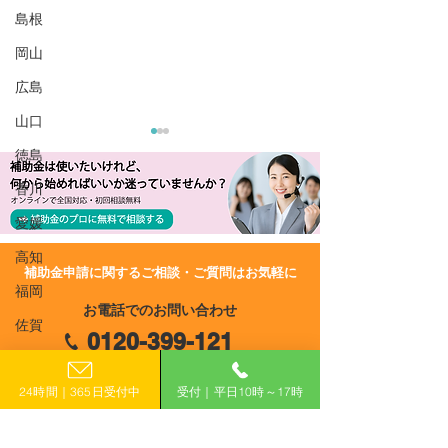
島根
岡山
広島
山口
徳島
香川
愛媛
高知
​補助金申請に関するご相談・ご質問はお気軽に
R8/4/7 UP!【富山県】令
R8/2/27 UP!
福岡
お電話でのお問い合わせ
和8年度 価格転嫁サポー
3次 富山県中小
佐賀
0120-399-121
ト補助金
ンスフォーメー
長崎
助金
（平日10:00−17:00）
24時間｜365日受付中
受付｜平日10時～17時
熊本
大分
​フォームで申し込み