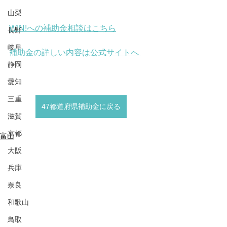
山梨
WIN!への補助金相談はこちら
長野
岐阜
補助金の詳しい内容は公式サイトへ 
静岡
愛知
三重
47都道府県補助金に戻る
滋賀
京都
富山
大阪
兵庫
奈良
和歌山
鳥取