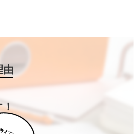
理由
す！
じ
っ
く
り
え
て
い
た
だ
た
く
は
補
助
金
W
IN
!に
ご
相