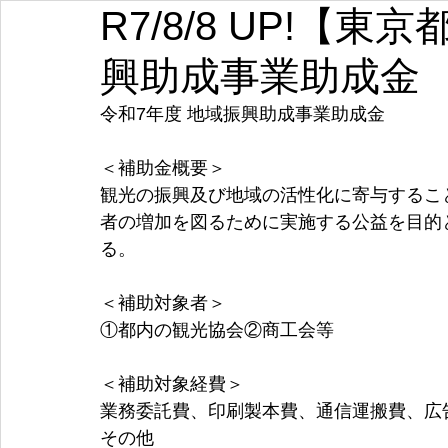
R7/8/8 UP!【
埼玉
千葉
東京
神奈川
新潟
富山
興助成事業助成金
愛知
三重
滋賀
京都
大阪
兵庫
令和7年度 地域振興助成事業助成金
＜補助金概要＞
観光の振興及び地域の活性化に寄与するこ
者の増加を図るために実施する公益を目的
る。
＜補助対象者＞
①都内の観光協会②商工会等
＜補助対象経費＞
業務委託費、印刷製本費、通信運搬費、広
その他