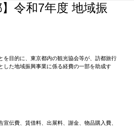
東京都】令和7年度 地域振
石川
福井
山梨
長野
岐阜
静岡
奈良
和歌山
とを目的に、東京都内の観光協会等が、訪都旅行
とした地域振興事業に係る経費の一部を助成す
告宣伝費、賃借料、出展料、謝金、物品購入費、