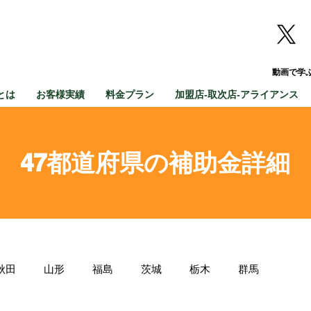
動画で学
とは
お客様実績
料金プラン
加盟店-取次店-アライアンス
47都道府県の補助金詳細
秋田
山形
福島
茨城
栃木
群馬