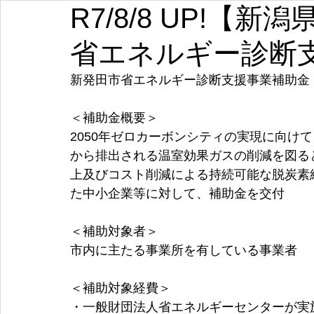
R7/8/8 UP!【
埼玉
千葉
東京
神奈川
新潟
富山
省エネルギー診断
愛知
三重
滋賀
京都
大阪
兵庫
新発田市省エネルギー診断支援事業補助金
＜補助金概要＞
2050年ゼロカーボンシティの実現に向け
から排出される温室効果ガスの削減を図る
上及びコスト削減による持続可能な脱炭素
た中小企業等に対して、補助金を交付
＜補助対象者＞
市内に主たる事業所を有している事業者
＜補助対象経費＞
・一般財団法人省エネルギーセンターが実