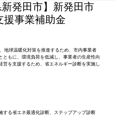
新潟県新発田市】新発田市
石川
福井
山梨
長野
岐阜
静岡
支援事業補助金
奈良
和歌山
て、地球温暖化対策を推進するため、市内事業者
とともに、環境負荷を低減し、事業者の生産性向
経営を支援するため、省エネルギー診断を実施し
施する省エネ最適化診断、ステップアップ診断