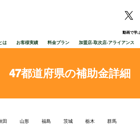
動画で学
とは
お客様実績
料金プラン
加盟店-取次店-アライアンス
47都道府県の補助金詳細
秋田
山形
福島
茨城
栃木
群馬