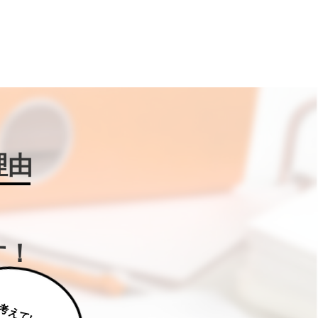
理由
す！
じ
っ
く
り
え
て
い
た
だ
た
く
は
補
助
金
W
IN
!に
ご
相