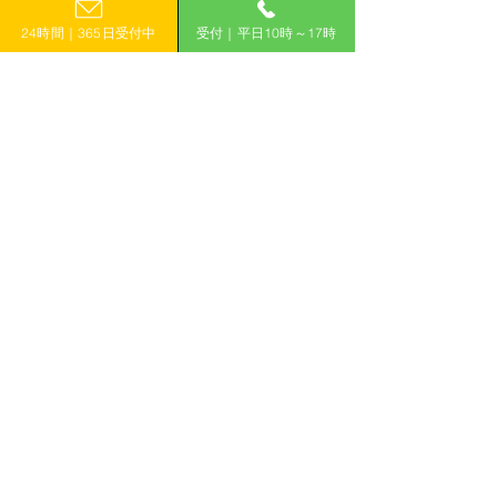
0120-399-121
宮崎
24時間｜365日受付中
受付｜平日10時～17時
（平日10:00−17:00）
鹿児島
沖縄
​フォームで申し込み
申し込みはこちら
「計画的」に補助金を活用して収益力アップ！
有限会社えんがわ
〒509-0126
岐阜県各務原市鵜沼東町6-76-1
ハイシンフォニー2F
ホーム
補助金コラム
補助金WIN!とは
お知らせ