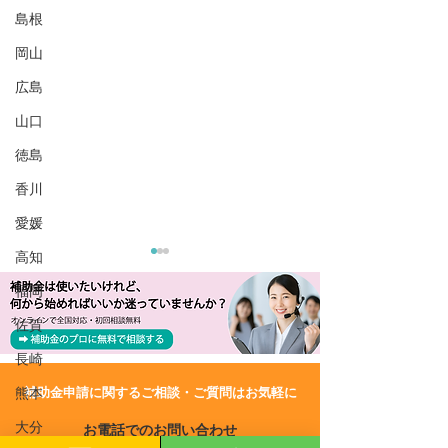
島根
岡山
広島
山口
徳島
香川
愛媛
高知
福岡
佐賀
長崎
​補助金申請に関するご相談・ご質問はお気軽に
熊本
R7/7/17 UP!【千葉県】海
R7/4/28 UP!
大分
お電話でのお問い合わせ
外事業展開支援事業
小企業成長促進