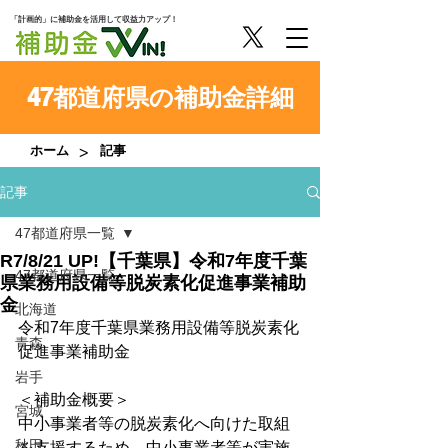
「計画的」に補助金を活用して収益力アップ！
47都道府県の補助金詳細
>
ホーム
記事
記事
47都道府県一覧
R7/8/21 UP!【千葉県】令和7年度千葉
47都道府県一覧
県業務用設備等脱炭素化促進事業補助
金
北海道
令和7年度千葉県業務用設備等脱炭素化
青森
促進事業補助金
岩手
＜補助金概要＞
宮城
中小事業者等の脱炭素化へ向けた取組
秋田
を支援するため、中小事業者等が実施