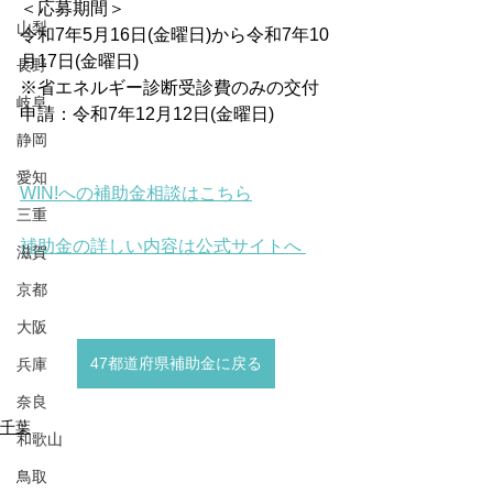
＜応募期間＞
山梨
令和7年5月16日(金曜日)から令和7年10
月17日(金曜日)
長野
※省エネルギー診断受診費のみの交付
岐阜
申請：令和7年12月12日(金曜日)
静岡
愛知
WIN!への補助金相談はこちら
三重
補助金の詳しい内容は公式サイトへ
滋賀
京都
大阪
47都道府県補助金に戻る
兵庫
奈良
千葉
和歌山
鳥取