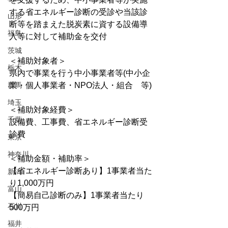
する省エネルギー診断の受診や当該診
山形
断等を踏まえた脱炭素に資する設備導
福島
入等に対して補助金を交付
茨城
＜補助対象者＞
栃木
県内で事業を行う中小事業者等(中小企
群馬
業・個人事業者・NPO法人・組合　等)
埼玉
＜補助対象経費＞
千葉
設備費、工事費、省エネルギー診断受
診費
東京
神奈川
＜補助金額・補助率＞
【省エネルギー診断あり】1事業者当た
新潟
り1,000万円 
富山
【簡易自己診断のみ】1事業者当たり
石川
500万円
福井