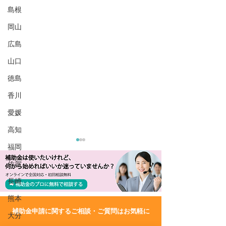
島根
岡山
広島
山口
徳島
香川
愛媛
高知
福岡
佐賀
長崎
熊本
​補助金申請に関するご相談・ご質問はお気軽に
大分
R8/6/29 UP!【宮城県】令
R8/2/16 UP!