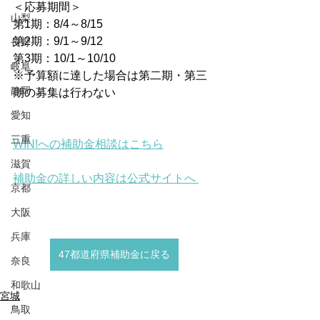
＜応募期間＞
山梨
第1期：8/4～8/15
第2期：9/1～9/12
長野
第3期：10/1～10/10
岐阜
※予算額に達した場合は第二期・第三
静岡
期の募集は行わない
愛知
三重
WIN!への補助金相談はこちら
滋賀
補助金の詳しい内容は公式サイトへ 
京都
大阪
兵庫
47都道府県補助金に戻る
奈良
和歌山
宮城
鳥取