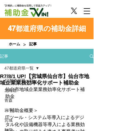
「計画的」に補助金を活用して収益力アップ！
47都道府県の補助金詳細
>
ホーム
記事
記事
47都道府県一覧
R7/8/1 UP!【宮城県仙台市】仙台市地
47都道府県一覧
域企業業務効率化サポート補助金
仙台市地域企業業務効率化サポート補
北海道
助金
青森
岩手
＜補助金概要＞
ITツール・システム等導入によるデジ
宮城
タル化や設備機器等導入による業務効
秋田