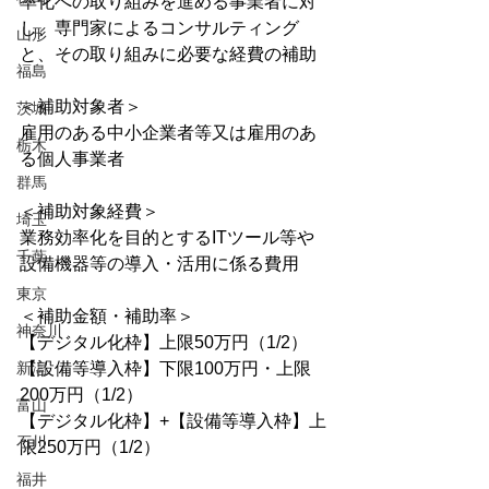
率化への取り組みを進める事業者に対
し、専門家によるコンサルティング
山形
と、その取り組みに必要な経費の補助
福島
＜補助対象者＞
茨城
雇用のある中小企業者等又は雇用のあ
栃木
る個人事業者
群馬
＜補助対象経費＞
埼玉
業務効率化を目的とするITツール等や
千葉
設備機器等の導入・活用に係る費用
東京
＜補助金額・補助率＞
神奈川
【デジタル化枠】上限50万円（1/2）
新潟
【設備等導入枠】下限100万円・上限
200万円（1/2）
富山
【デジタル化枠】+【設備等導入枠】上
石川
限250万円（1/2）
福井