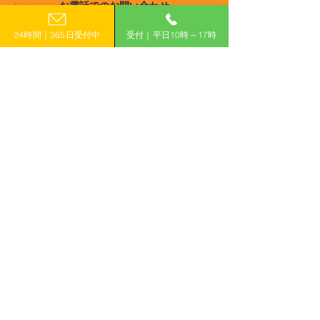
お電話でのお問い合わせ
和8年度(令和7年度12月補
城県物流事業者
宮崎
0120-399-121
正) 宮城県中小企業等再起
支援事業費補助
鹿児島
24時間｜365日受付中
受付｜平日10時～17時
支援事業補助金
集）
（平日10:00−17:00）
沖縄
​フォームで申し込み
申し込みはこちら
「計画的」に補助金を活用して収益力アップ！
有限会社えんがわ
〒509-0126
岐阜県各務原市鵜沼東町6-76-1
ハイシンフォニー2F
ホーム
補助金コラム