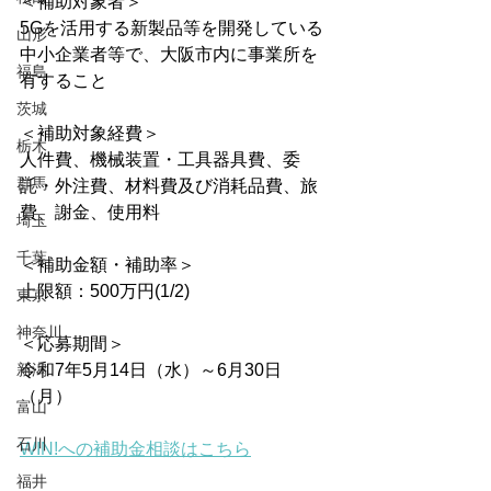
＜補助対象者＞
5Gを活用する新製品等を開発している
山形
中小企業者等で、大阪市内に事業所を
福島
有すること
茨城
＜補助対象経費＞
栃木
人件費、機械装置・工具器具費、委
群馬
託・外注費、材料費及び消耗品費、旅
費、謝金、使用料
埼玉
千葉
＜補助金額・補助率＞
上限額：500万円(1/2)
東京
神奈川
＜応募期間＞
新潟
令和7年5月14日（水）～6月30日
（月）
富山
石川
WIN!への補助金相談はこちら
福井