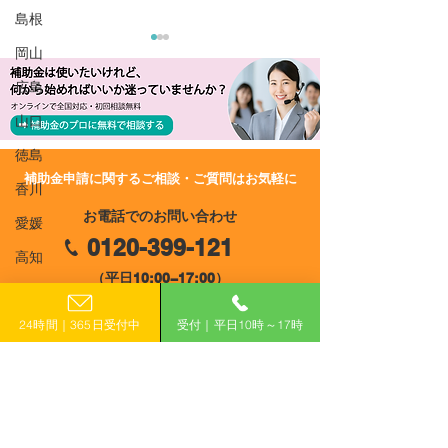
島根
岡山
広島
山口
徳島
​補助金申請に関するご相談・ご質問はお気軽に
香川
R8/7/2 UP!【大阪府吹田
R8/7/2 UP!
お電話でのお問い合わせ
市】創業支援型事業所賃
市】再エネ・省
愛媛
0120-399-121
借料補助金≪第1回≫
設置促進事業補
高知
業者用）
（平日10:00−17:00）
福岡
24時間｜365日受付中
受付｜平日10時～17時
佐賀
​フォームで申し込み
長崎
申し込みはこちら
熊本
大分