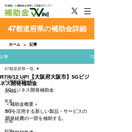
「計画的」に補助金を活用して収益力アップ！
47都道府県の補助金詳細
>
ホーム
記事
記事
47都道府県一覧
R7/6/12 UP!【大阪府大阪市】5Gビジ
47都道府県一覧
ネス開発補助金
5Gビジネス開発補助金
北海道
青森
＜補助金概要＞
岩手
5Gを活用する新しい製品・サービスの
開発経費の一部を補助する。
宮城
秋田