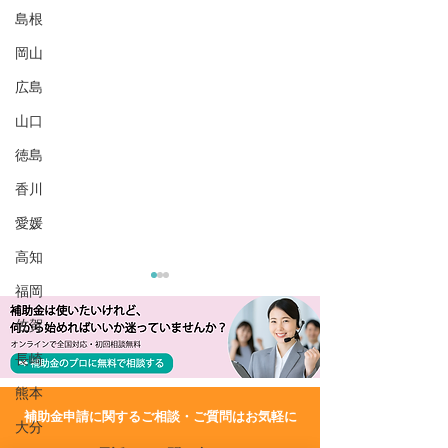
島根
岡山
広島
山口
徳島
香川
愛媛
高知
福岡
佐賀
長崎
熊本
​補助金申請に関するご相談・ご質問はお気軽に
大分
R8/6/15 UP!【愛知県尾張
R8/6/15 UP!