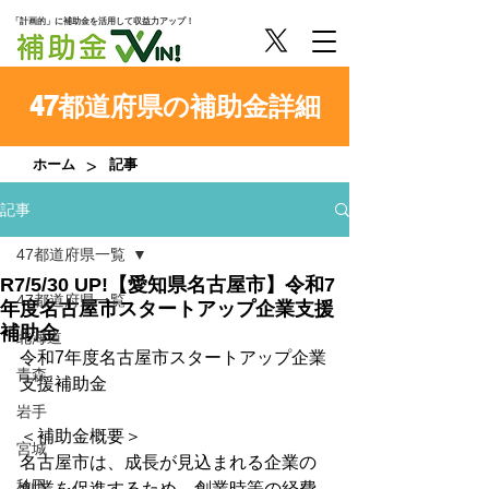
「計画的」に補助金を活用して収益力アップ！
47都道府県の補助金詳細
>
ホーム
記事
記事
47都道府県一覧
R7/5/30 UP!【愛知県名古屋市】令和7
47都道府県一覧
年度名古屋市スタートアップ企業支援
補助金
北海道
令和7年度名古屋市スタートアップ企業
青森
支援補助金
岩手
＜補助金概要＞
宮城
名古屋市は、成長が見込まれる企業の
秋田
創業を促進するため、創業時等の経費