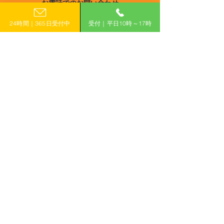
お電話でのお問い合わせ
旭市】生産性向上設備投
市】2026年度 
宮崎
0120-399-121
資促進補助金
ボンニュートラ
24時間｜365日受付中
受付｜平日10時～17時
鹿児島
産設備導入支援
（平日10:00−17:00）
沖縄
（生産設備）
​フォームで申し込み
申し込みはこちら
「計画的」に補助金を活用して収益力アップ！
有限会社えんがわ
〒509-0126
岐阜県各務原市鵜沼東町6-76-1
ハイシンフォニー2F
ホーム
補助金コラム