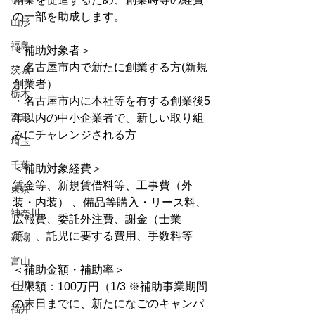
の一部を助成します。
山形
福島
＜補助対象者＞
・名古屋市内で新たに創業する方(新規
茨城
創業者）
栃木
・名古屋市内に本社等を有する創業後5
群馬
年以内の中小企業者で、新しい取り組
みにチャレンジされる方
埼玉
千葉
＜補助対象経費＞
賃金等、新規賃借料等、工事費（外
東京
装・内装） 、備品等購入・リース料、
神奈川
広報費、委託外注費、謝金（士業
等）、託児に要する費用、手数料等
新潟
富山
＜補助金額・補助率＞
石川
上限額：100万円（1/3 ※補助事業期間
の末日までに、新たになごのキャンパ
福井