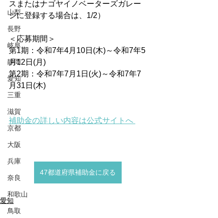
スまたはナゴヤイノベーターズガレー
山梨
ジに登録する場合は、1/2）
長野
＜応募期間＞
岐阜
第1期：令和7年4月10日(木)～令和7年5
静岡
月12日(月)
第2期：令和7年7月1日(火)～令和7年7
愛知
月31日(木)
三重
滋賀
補助金の詳しい内容は公式サイトへ 
京都
大阪
兵庫
47都道府県補助金に戻る
奈良
和歌山
愛知
鳥取