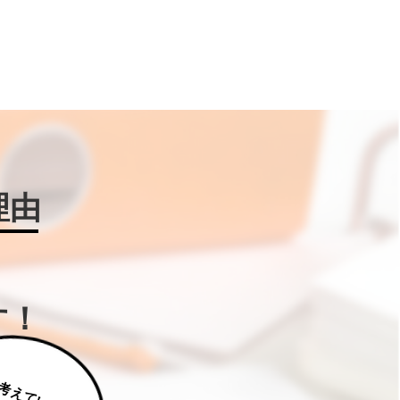
理由
す！
じ
っ
く
り
え
て
い
た
だ
た
く
は
補
助
金
W
IN
!に
ご
相