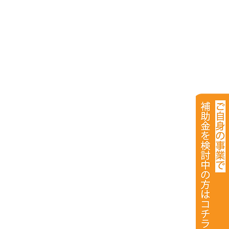
ボ
備
）