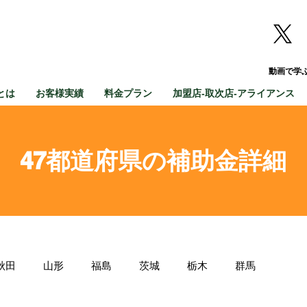
動画で学
とは
お客様実績
料金プラン
加盟店-取次店-アライアンス
47都道府県の補助金詳細
秋田
山形
福島
茨城
栃木
群馬