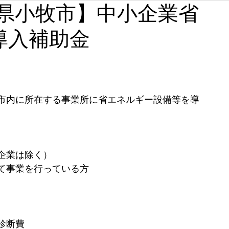
【愛知県小牧市】中小企業省
石川
福井
山梨
長野
岐阜
静岡
導入補助金
奈良
和歌山
市内に所在する事業所に省エネルギー設備等を導
企業は除く） 
て事業を行っている方 
診断費