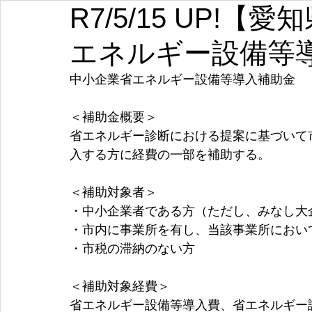
R7/5/15 UP!
埼玉
千葉
東京
神奈川
新潟
富山
エネルギー設備等
愛知
三重
滋賀
京都
大阪
兵庫
中小企業省エネルギー設備等導入補助金
＜補助金概要＞
省エネルギー診断における提案に基づいて
入する方に経費の一部を補助する。
＜補助対象者＞
・中小企業者である方（ただし、みなし大
・市内に事業所を有し、当該事業所におい
・市税の滞納のない方
＜補助対象経費＞
省エネルギー設備等導入費、省エネルギー