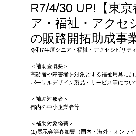
R7/4/30 UP!
埼玉
千葉
東京
神奈川
新潟
富山
ア・福祉・アクセ
愛知
三重
滋賀
京都
大阪
兵庫
の販路開拓助成事
令和7年度シニア・福祉・アクセシビリテ
＜補助金概要＞
高齢者や障害者を対象とする福祉用具に加
バーサルデザイン製品・サービス等につい
＜補助対象者＞
都内の中小企業者等
＜補助対象経費＞
(1)展示会等参加費（国内・海外・オンライ