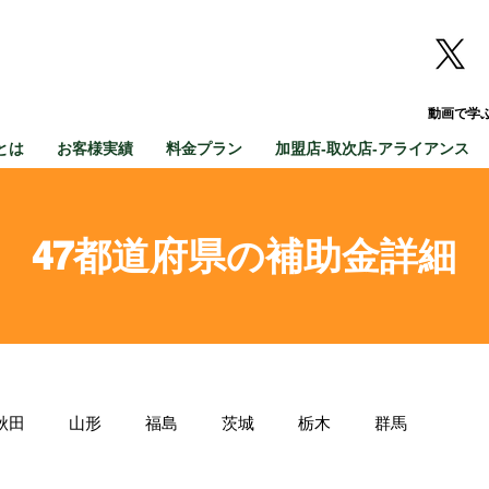
動画で学
とは
お客様実績
料金プラン
加盟店-取次店-アライアンス
47都道府県の補助金詳細
秋田
山形
福島
茨城
栃木
群馬