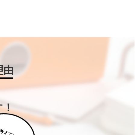
理由
す！
じ
っ
く
り
え
て
い
た
だ
た
く
は
補
助
金
W
IN
!に
ご
相