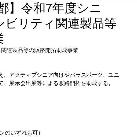
【東京都】令和7年度シニ
石川
福井
山梨
長野
岐阜
静岡
シビリティ関連製品等
奈良
和歌山
業
ィ関連製品等の販路開拓助成事業
え、アクティブシニア向けやパラスポーツ、ユニ
て、展示会出展等による販路開拓を助成する。
ンのいずれも可） 