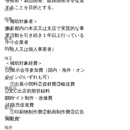
る技術・製品開発、販路開拓等を促進
することを目的とする。
山形
福島
＜補助対象者＞
東京都内の本店又は支店で実質的な事
茨城
業活動を引き続き１年以上行っている
栃木
中小企業者 
群馬
（法人又は個人事業者）
埼玉
＜補助対象経費＞
千葉
(1)展示会等参加費（国内・海外・オン
ラインのいずれも可）
東京
　①出展小間料②資材費③輸送費
神奈川
(2)EC出店初期登録料
新潟
(3)サイト制作・改修費
(4)販売促進費
富山
　①印刷物制作費②動画制作費③広告
石川
掲載費"
福井