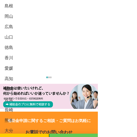
島根
岡山
広島
山口
徳島
香川
愛媛
高知
福岡
佐賀
長崎
熊本
​補助金申請に関するご相談・ご質問はお気軽に
R8/7/17 UP!【東京都】地
R8/7/2 UP!
大分
お電話でのお問い合わせ
域資源活用製品等の開
和8年度 事業承