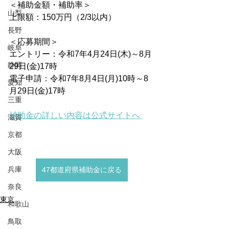
＜補助金額・補助率＞
山梨
上限額：150万円（2/3以内）
長野
＜応募期間＞
岐阜
エントリー：令和7年4月24日(木)～8月
静岡
29日(金)17時
電子申請：令和7年8月4日(月)10時～8
愛知
月29日(金)17時
三重
補助金の詳しい内容は公式サイトへ 
滋賀
京都
大阪
兵庫
47都道府県補助金に戻る
奈良
東京
和歌山
鳥取