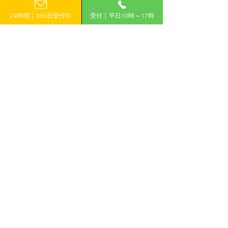
0120-399-121
発・販売促進事業（販路
とした成長支援
宮崎
24時間｜365日受付中
受付｜平日10時～17時
開拓フェーズ）
路開拓コース）
（平日10:00−17:00）
鹿児島
沖縄
​フォームで申し込み
申し込みはこちら
「計画的」に補助金を活用して収益力アップ！
有限会社えんがわ
〒509-0126
岐阜県各務原市鵜沼東町6-76-1
ハイシンフォニー2F
ホーム
補助金コラム
補助金WIN!とは
お知らせ