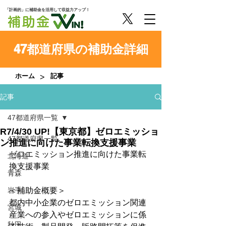
「計画的」に補助金を活用して収益力アップ！
47都道府県の補助金詳細
>
ホーム
記事
記事
47都道府県一覧
R7/4/30 UP!【東京都】ゼロエミッショ
47都道府県一覧
ン推進に向けた事業転換支援事業
ゼロエミッション推進に向けた事業転
北海道
換支援事業
青森
岩手
＜補助金概要＞
都内中小企業のゼロエミッション関連
宮城
産業への参入やゼロエミッションに係
秋田