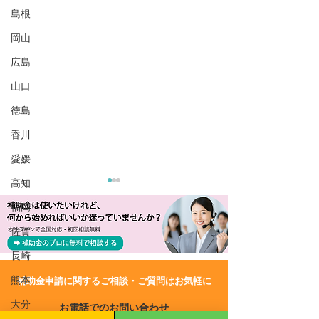
島根
岡山
広島
山口
徳島
香川
愛媛
高知
福岡
佐賀
長崎
熊本
​補助金申請に関するご相談・ご質問はお気軽に
R8/4/24 UP!【石川県】営
R8/2/27 UP!
大分
お電話でのお問い合わせ
業再開支援補助金
上げに向けた収