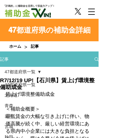
「計画的」に補助金を活用して収益力アップ！
47都道府県の補助金詳細
>
ホーム
記事
記事
47都道府県一覧
R7/12/19 UP!【石川県】賃上げ環境整
47都道府県一覧
備助成金
賃上げ環境整備助成金
北海道
青森
＜補助金概要＞
岩手
最低賃金の大幅な引き上げに伴い、物
価高騰が続く中、厳しい経営環境にあ
宮城
る県内中小企業には大きな負担となる
秋田