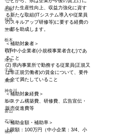
ことから、県は企業が今後の賃上げに
向けた生産性向上、収益力強化に資す
山形
る新たな取組(ITシステム導入や従業員
福島
のスキルアップ研修等)に要する経費の
一部を助成します。
茨城
栃木
＜補助対象者＞
群馬
(1) 中小企業者(小規模事業者含む)であ
ること
埼玉
(2) 県内事業所で勤務する従業員(正規又
千葉
は非正規労働者)の賃金について、要件
を全て満たしていること
東京
神奈川
＜補助対象経費＞
新潟
システム構築費、研修費、広告宣伝・
販売促進費等
富山
石川
＜補助金額・補助率＞
上限額：100万円（中小企業：3/4、小
福井