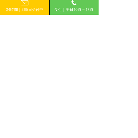
0120-399-121
補助金
宮崎
24時間｜365日受付中
受付｜平日10時～17時
（平日10:00−17:00）
鹿児島
沖縄
​フォームで申し込み
申し込みはこちら
「計画的」に補助金を活用して収益力アップ！
有限会社えんがわ
〒509-0126
岐阜県各務原市鵜沼東町6-76-1
ハイシンフォニー2F
ホーム
補助金コラム
補助金WIN!とは
お知らせ