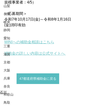
規模事業者：4/5）
山梨
＜応募期間＞
長野
令和7年10月17日(金)～令和8年1月16日
岐阜
(金)消印有効
静岡
愛知
WIN!への補助金相談はこちら
三重
補助金の詳しい内容は公式サイトへ 
滋賀
京都
大阪
兵庫
47都道府県補助金に戻る
奈良
石川
和歌山
鳥取