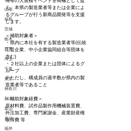
博等の大規模イベントを商機として捉
え、本県の製造業者等または企業によ
山形
るグループが行う新商品開発等を支援
福島
します。
茨城
＜補助対象者＞
栃木
・県内に本社を有する製造業者等(伝統
群馬
工芸企業、中小企業協同組合等団体を
含む)
埼玉
・２社以上の企業または団体によるグ
千葉
ループ
※ただし、構成員の過半数が県内の製
東京
造業者等であること
神奈川
新潟
＜補助対象経費＞
原材料費、試作品製作用機械装置費、
富山
外注加工費、専門家謝金、産業財産権
石川
取得費 等
福井