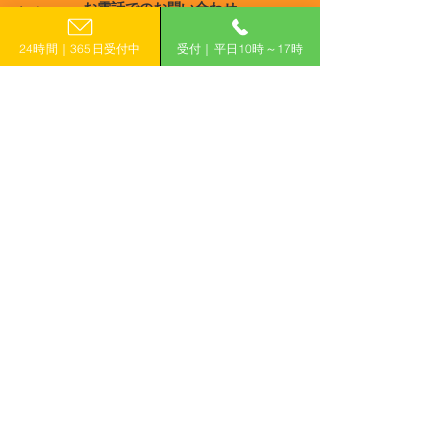
お電話でのお問い合わせ
1回 中小企業設備投資補
7回 企業活動分
宮崎
0120-399-121
助金
収益力強化事業
鹿児島
24時間｜365日受付中
受付｜平日10時～17時
（平日10:00−17:00）
沖縄
​フォームで申し込み
申し込みはこちら
「計画的」に補助金を活用して収益力アップ！
有限会社えんがわ
〒509-0126
岐阜県各務原市鵜沼東町6-76-1
ハイシンフォニー2F
ホーム
補助金コラム