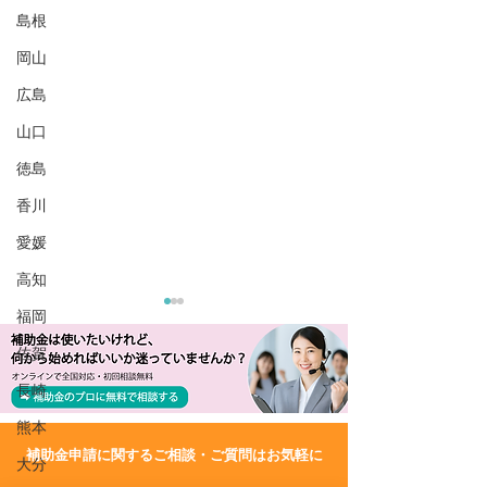
島根
岡山
広島
山口
徳島
香川
愛媛
高知
福岡
佐賀
長崎
熊本
​補助金申請に関するご相談・ご質問はお気軽に
大分
R8/1/30 UP!【福井県】第
R8/1/30 UP!