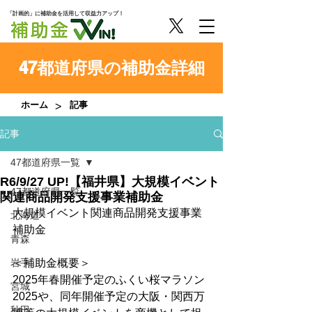
「計画的」に補助金を活用して収益力アップ！
47都道府県の補助金詳細
>
ホーム
記事
記事
47都道府県一覧
R6/9/27 UP!【福井県】大規模イベント
47都道府県一覧
関連商品開発支援事業補助金
大規模イベント関連商品開発支援事業
北海道
補助金
青森
岩手
＜補助金概要＞
2025年春開催予定のふくい桜マラソン
宮城
2025や、同年開催予定の大阪・関西万
秋田