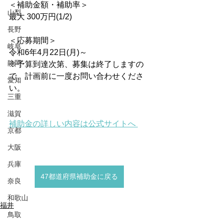
＜補助金額・補助率＞
山梨
最大 300万円(1/2)
長野
＜応募期間＞
岐阜
令和6年4月22日(月)～ 
静岡
※予算到達次第、募集は終了しますの
で、計画前に一度お問い合わせくださ
愛知
い。
三重
滋賀
補助金の詳しい内容は公式サイトへ 
京都
大阪
兵庫
47都道府県補助金に戻る
奈良
和歌山
福井
鳥取