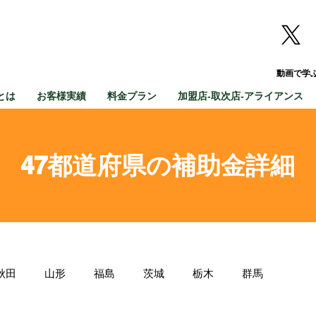
動画で学
とは
お客様実績
料金プラン
加盟店-取次店-アライアンス
47都道府県の補助金詳細
秋田
山形
福島
茨城
栃木
群馬