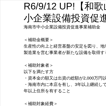
R6/9/12 UP!
埼玉
千葉
東京
神奈川
新潟
富山
小企業設備投資促
愛知
三重
滋賀
京都
大阪
兵庫
海南市中小企業設備投資促進事業補助金
＜補助金概要＞
生産性の向上と経営基盤の安定を図り、地
製造業を営む事業者が新たな設備を取得す
＜補助対象者＞
以下を満たす方
・資本金の額又は出資の総額が2,000万
・海南市内に本店を有し、3年以上継続し
年以上住所を有すること
＜補助対象経費＞