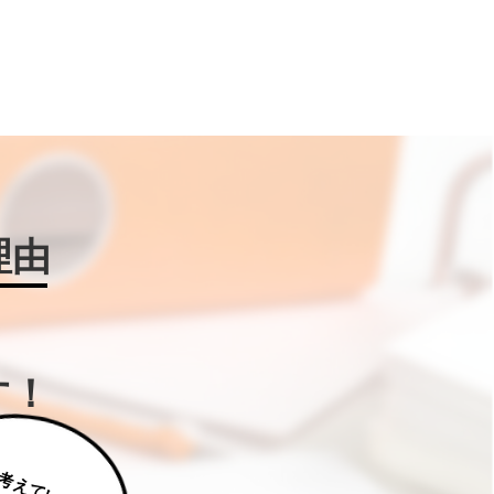
理由
す！
じ
っ
く
り
え
て
い
た
だ
た
く
は
補
助
金
W
IN
!に
ご
相