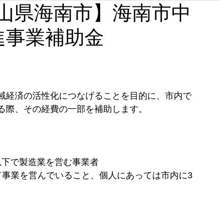
【和歌山県海南市】海南市中
石川
福井
山梨
長野
岐阜
静岡
進事業補助金
奈良
和歌山
域経済の活性化につなげることを目的に、市内で
る際、その経費の一部を補助します。
円以下で製造業を営む事業者
て事業を営んでいること、個人にあっては市内に3