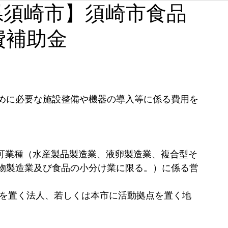
高知県須崎市】須崎市食品
石川
福井
山梨
長野
岐阜
静岡
費補助金
奈良
和歌山
めに必要な施設整備や機器の導入等に係る費用を
業許可業種（水産製品製造業、液卵製造業、複合型そ
物製造業及び食品の小分け業に限る。）に係る営
社を置く法人、若しくは本市に活動拠点を置く地