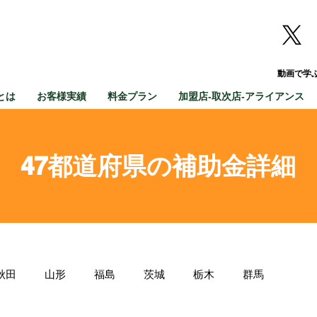
動画で学
とは
お客様実績
料金プラン
加盟店-取次店-アライアンス
47都道府県の補助金詳細
秋田
山形
福島
茨城
栃木
群馬