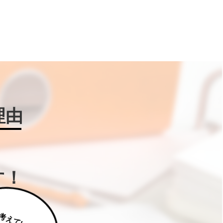
理由
す！
じ
っ
く
り
え
て
い
た
だ
た
く
は
補
助
金
W
IN
!に
ご
相