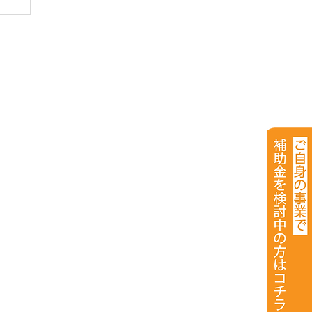
6
費補
3