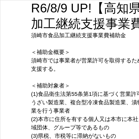
R6/8/9 UP!【
埼玉
千葉
東京
神奈川
新潟
富山
加工継続支援事業
愛知
三重
滋賀
京都
大阪
兵庫
須崎市食品加工継続支援事業費補助金
＜補助金概要＞
須崎市では事業者が営業許可を取得するた
支援する。
＜補助対象者＞
(1)食品衛生法第55条第1項に基づく営
うざい製造業、複合型冷凍食品製造業、漬
業を行う事業者
(2)本市に住所を有する個人又は本市に本
域団体、グループ等であるもの
(3)県税、市税等に滞納がないもの