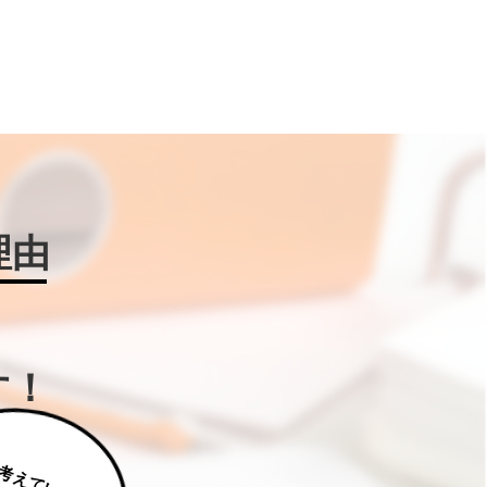
理由
す！
じ
っ
く
り
え
て
い
た
だ
た
く
は
補
助
金
W
IN
!に
ご
相