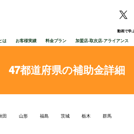
動画で学
とは
お客様実績
料金プラン
加盟店-取次店-アライアンス
47都道府県の補助金詳細
秋田
山形
福島
茨城
栃木
群馬