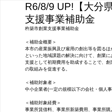
R6/8/9 UP!【
埼玉
千葉
東京
神奈川
新潟
富山
支援事業補助金
愛知
三重
滋賀
京都
大阪
兵庫
杵築市創業支援事業補助金
＜補助金概要＞
本市の産業振興及び雇用の創出等を図るほ
といった地域課題の解決に向けて、創業に
支援として初期費用を助成することで、創
の取組みを促進する。
＜補助対象者＞
中小企業者(一定の規模以下の会社・個人事
＜補助対象経費＞
事業所賃借料、事業所新築費用、事業所購