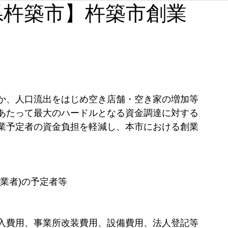
大分県杵築市】杵築市創業
石川
福井
山梨
長野
岐阜
静岡
奈良
和歌山
か、人口流出をはじめ空き店舗・空き家の増加等
あたって最大のハードルとなる資金調達に対する
業予定者の資金負担を軽減し、本市における創業
業者)の予定者等
入費用、事業所改装費用、設備費用、法人登記等