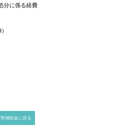
処分に係る経費
3）
府県補助金に戻る