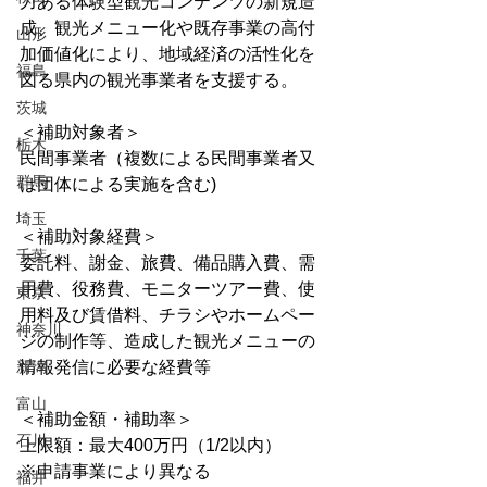
力ある体験型観光コンテンツの新規造
成、観光メニュー化や既存事業の高付
山形
加価値化により、地域経済の活性化を
福島
図る県内の観光事業者を支援する。
茨城
＜補助対象者＞
栃木
民間事業者（複数による民間事業者又
群馬
は団体による実施を含む)
埼玉
＜補助対象経費＞
千葉
委託料、謝金、旅費、備品購入費、需
用費、役務費、モニターツアー費、使
東京
用料及び賃借料、チラシやホームペー
神奈川
ジの制作等、造成した観光メニューの
新潟
情報発信に必要な経費等
富山
＜補助金額・補助率＞
石川
上限額：最大400万円（1/2以内）
※申請事業により異なる
福井