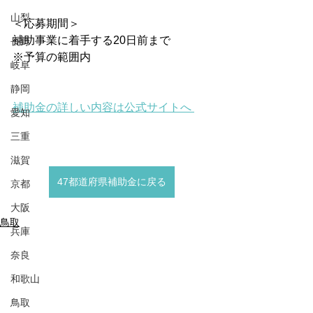
山梨
＜応募期間＞
補助事業に着手する20日前まで
長野
※予算の範囲内
岐阜
静岡
補助金の詳しい内容は公式サイトへ 
愛知
三重
滋賀
47都道府県補助金に戻る
京都
大阪
鳥取
兵庫
奈良
和歌山
鳥取