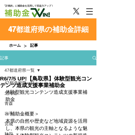
「計画的」に補助金を活用して収益力アップ！
47都道府県の補助金詳細
>
ホーム
記事
記事
47都道府県一覧
R6/7/5 UP!【鳥取県】体験型観光コン
47都道府県一覧
テンツ造成支援事業補助金
体験型観光コンテンツ造成支援事業補
北海道
助金
青森
岩手
＜補助金概要＞
本県の自然や歴史など地域資源を活用
宮城
し、本県の観光の主軸となるような魅
秋田