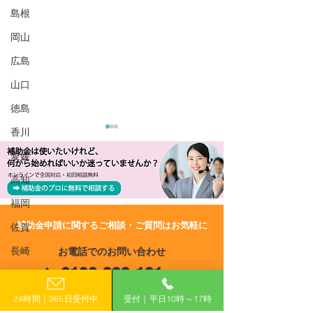
島根
岡山
広島
山口
徳島
香川
愛媛
高知
福岡
​補助金申請に関するご相談・ご質問はお気軽に
佐賀
R6/9/12 UP!【鳥取県】ド
R6/8/9 UP!
長崎
お電話でのお問い合わせ
ローン活用による経営力
市】鳥取市第三
0120-399-121
強化・災害対応連携強化
援補助金
熊本
事業補助金
（平日10:00−17:00）
大分
24時間｜365日受付中
受付｜平日10時～17時