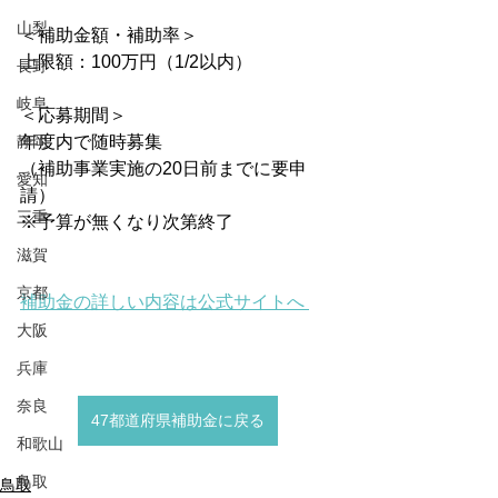
山梨
＜補助金額・補助率＞
上限額：100万円（1/2以内）
長野
岐阜
＜応募期間＞
静岡
年度内で随時募集
（補助事業実施の20日前までに要申
愛知
請） 
三重
※予算が無くなり次第終了
滋賀
京都
補助金の詳しい内容は公式サイトへ 
大阪
兵庫
奈良
47都道府県補助金に戻る
和歌山
鳥取
鳥取