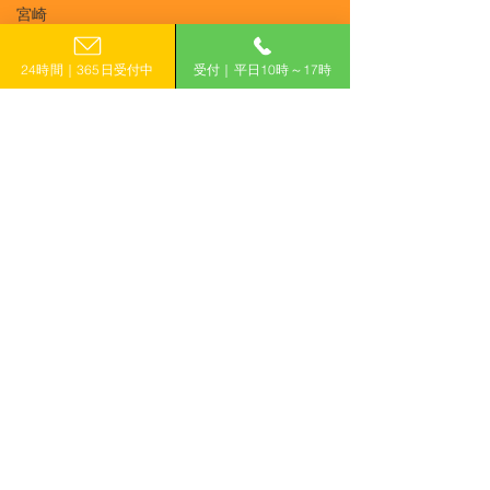
R6/9/12 UP!【鳥取県】ド
R6/8/9 UP!
宮崎
お電話でのお問い合わせ
ローン活用による経営力
市】鳥取市第三
鹿児島
0120-399-121
強化・災害対応連携強化
援補助金
24時間｜365日受付中
受付｜平日10時～17時
沖縄
事業補助金
（平日10:00−17:00）
​フォームで申し込み
申し込みはこちら
「計画的」に補助金を活用して収益力アップ！
有限会社えんがわ
〒509-0126
岐阜県各務原市鵜沼東町6-76-1
ハイシンフォニー2F