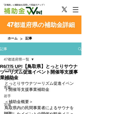
「計画的」に補助金を活用して収益力アップ！
47都道府県の補助金詳細
>
ホーム
記事
記事
47都道府県一覧
R6/7/5 UP!【鳥取県】とっとりサウナ
47都道府県一覧
ツーリズム促進イベント開催等支援事
業補助金
北海道
とっとりサウナツーリズム促進イベン
青森
ト開催等支援事業補助金
岩手
＜補助金概要＞
宮城
鳥取県内の民間事業者によるサウナを
秋田
活用したイベントの開催や観光メニュ