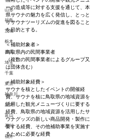
ーの造成等に対する支援を通じて、本
山形
県サウナの魅力を広く発信し、とっと
福島
りサウナツーリズムの促進を図ること
を目的とする。
茨城
栃木
＜補助対象者＞
群馬
鳥取県内の民間事業者
（複数の民間事業者によるグループ又
埼玉
は団体含む）
千葉
＜補助対象経費＞
東京
サウナを核としたイベントの開催経
神奈川
費、サウナを核に鳥取県の地域資源を
活用した観光メニューづくりに要する
新潟
経費、鳥取県の地域資源を活用したサ
富山
ウナグッズの新しい商品開発・製作に
石川
要する経費、その他補助事業を実施す
るために必要な経費
福井