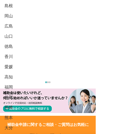
島根
岡山
広島
山口
徳島
香川
愛媛
高知
福岡
佐賀
長崎
熊本
​補助金申請に関するご相談・ご質問はお気軽に
大分
R8/7/9 UP!【大分県】宿
R8/7/9 UP!