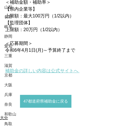
＜補助金額・補助率＞
山梨
【県内企業等】
上限額：最大100万円（1/2以内）
長野
【監理団体】
岐阜
上限額：20万円（1/2以内）
静岡
＜応募期間＞
愛知
令和6年4月1日(月)～予算終了まで
三重
滋賀
補助金の詳しい内容は公式サイトへ 
京都
大阪
兵庫
47都道府県補助金に戻る
奈良
和歌山
大分
鳥取