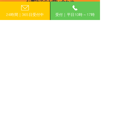
お電話でのお問い合わせ
泊事業者DX推進事業費補
炭素化に向けた
宮崎
0120-399-121
助金
明等導入加速化
24時間｜365日受付中
受付｜平日10時～17時
鹿児島
助金
（平日10:00−17:00）
沖縄
​フォームで申し込み
申し込みはこちら
「計画的」に補助金を活用して収益力アップ！
有限会社えんがわ
〒509-0126
岐阜県各務原市鵜沼東町6-76-1
ハイシンフォニー2F
ホーム
補助金コラム