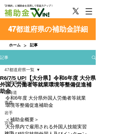
「計画的」に補助金を活用して収益力アップ！
47都道府県の補助金詳細
>
ホーム
記事
記事
47都道府県一覧
R6/7/5 UP!【大分県】令和6年度 大分県
47都道府県一覧
外国人労働者等就業環境等整備促進補
助金
北海道
令和6年度 大分県外国人労働者等就業
青森
環境等整備促進補助金
岩手
＜補助金概要＞
宮城
大分県内で雇用される外国人技能実習
秋田
生及び特定技能外国人及びインターン