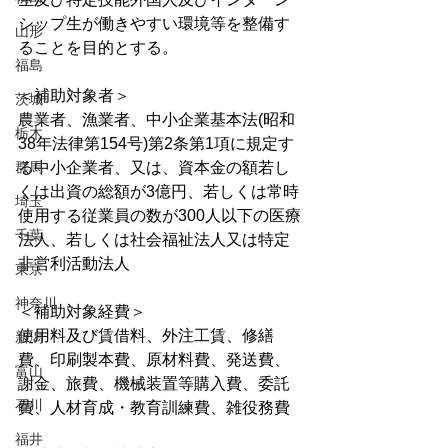
シップ生が働きやすい環境等を整備す
山形
ることを目的とする。
福島
＜補助対象者＞
茨城
農業者、漁業者、中小企業基本法(昭和
栃木
38年法律第154号)第2条第1項に規定す
群馬
る中小企業者、又は、資本金の額若し
くは出資の総額が3億円、若しくは常時
埼玉
使用する従業員の数が300人以下の医療
千葉
法人、若しくは社会福祉法人又は特定
非営利活動法人
東京
神奈川
＜補助対象経費＞
使用料及び賃借料、外注工賃、修繕
新潟
費、印刷製本費、原材料費、発送費、
富山
謝金、旅費、機械装置等購入費、委託
石川
費、人材育成・教育訓練費、雑役務費
福井