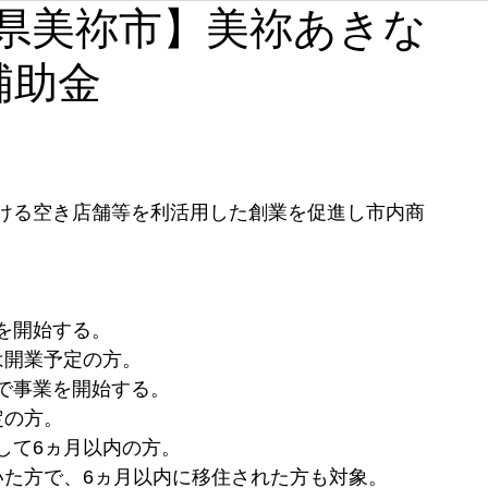
【山口県美祢市】美祢あきな
石川
福井
山梨
長野
岐阜
静岡
補助金
奈良
和歌山
ける空き店舗等を利活用した創業を促進し市内商
を開始する。
は開業予定の方。
で事業を開始する。
定の方。
して6ヵ月以内の方。
いた方で、6ヵ月以内に移住された方も対象。