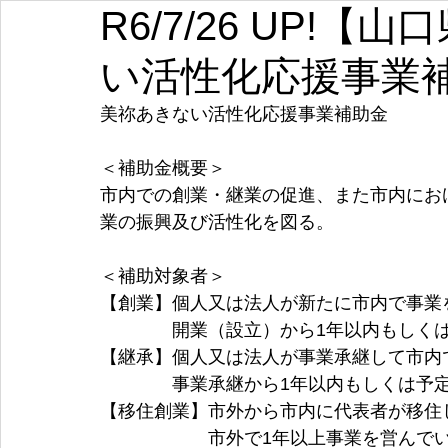
R6/7/26 UP!
埼玉
千葉
東京
神奈川
新潟
富山
い活性化応援事業
愛知
三重
滋賀
京都
大阪
兵庫
美祢あきない活性化応援事業補助金
＜補助金概要＞
市内での創業・継業の促進、また市内にお
業の振興及び活性化を図る。
＜補助対象者＞
【創業】個人又は法人が新たに市内で事業
　　　　開業（設立）から1年以内もしく
【継承】個人又は法人が事業承継して市内
　　　　事業承継から1年以内もしくは予
【移住創業】市外から市内に代表者が移住
　　　　　　市外で1年以上事業を営んで