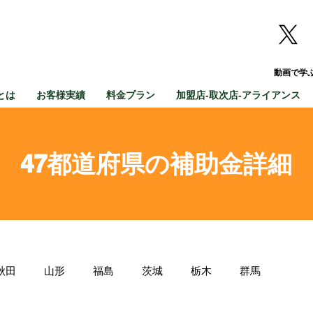
動画で学
とは
お客様実績
料金プラン
加盟店-取次店-アライアンス
47都道府県の補助金詳細
秋田
山形
福島
茨城
栃木
群馬