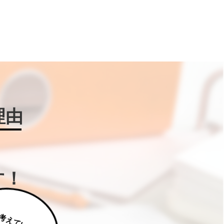
理由
す！
じ
っ
く
り
え
て
い
た
だ
た
く
は
補
助
金
W
IN
!に
ご
相