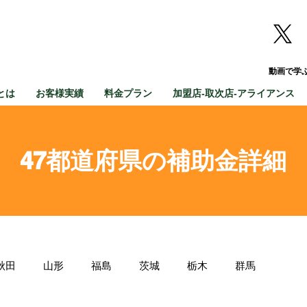
動画で学
とは
お客様実績
料金プラン
加盟店-取次店-アライアンス
47都道府県の補助金詳細
秋田
山形
福島
茨城
栃木
群馬