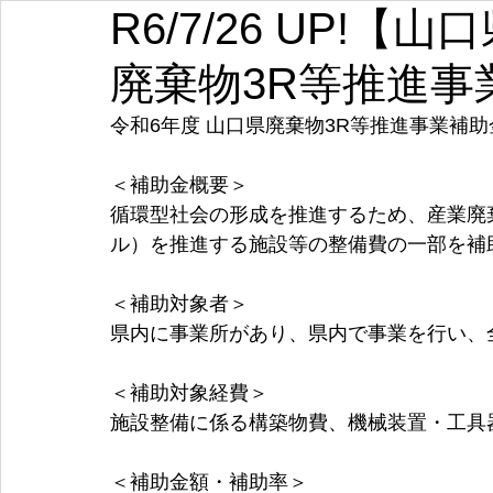
R6/7/26 UP!
埼玉
千葉
東京
神奈川
新潟
富山
廃棄物3R等推進事
愛知
三重
滋賀
京都
大阪
兵庫
令和6年度 山口県廃棄物3R等推進事業補助
＜補助金概要＞
循環型社会の形成を推進するため、産業廃
ル）を推進する施設等の整備費の一部を補
＜補助対象者＞
県内に事業所があり、県内で事業を行い、
＜補助対象経費＞
施設整備に係る構築物費、機械装置・工具
＜補助金額・補助率＞