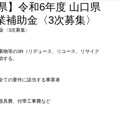
【山口県】令和6年度 山口県
石川
福井
山梨
長野
岐阜
静岡
業補助金〈3次募集〉
奈良
和歌山
金〈3次募集〉
棄物等の3R（リデュース、リユース、リサイク
助する。
全ての要件に該当する事業者
器具費、付帯工事費など