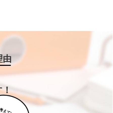
理由
す！
じ
っ
く
り
え
て
い
た
だ
た
く
は
補
助
金
W
IN
!に
ご
相