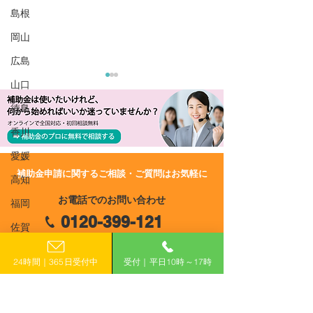
島根
岡山
広島
山口
徳島
香川
愛媛
​補助金申請に関するご相談・ご質問はお気軽に
高知
R8/7/2 UP!【大阪府吹田
R8/7/2 UP!
お電話でのお問い合わせ
市】創業支援型事業所賃
市】再エネ・省
福岡
0120-399-121
借料補助金≪第1回≫
設置促進事業補
佐賀
業者用）
（平日10:00−17:00）
長崎
24時間｜365日受付中
受付｜平日10時～17時
熊本
​フォームで申し込み
大分