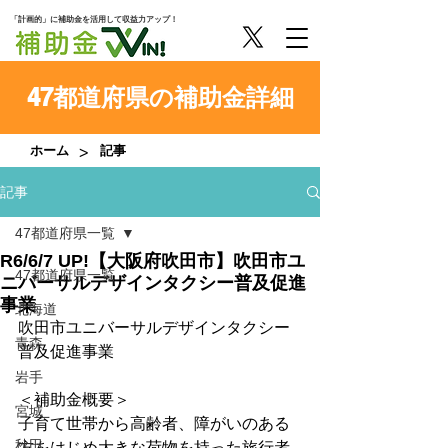
「計画的」に補助金を活用して収益力アップ！
47都道府県の補助金詳細
>
ホーム
記事
記事
47都道府県一覧
R6/6/7 UP!【大阪府吹田市】吹田市ユ
47都道府県一覧
ニバーサルデザインタクシー普及促進
事業
北海道
吹田市ユニバーサルデザインタクシー
青森
普及促進事業
岩手
＜補助金概要＞
宮城
子育て世帯から高齢者、障がいのある
秋田
方をはじめ大きな荷物を持った旅行者