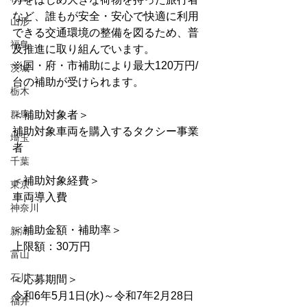
など、誰もが安全・安心で快適に利用
山形
できる交通環境の整備を図るため、普
福島
及推進に取り組んでいます。　
※国・府・市補助により最大120万円/
茨城
台の補助が受けられます。
栃木
群馬
＜補助対象者＞
補助対象車両を購入するタクシー事業
埼玉
者
千葉
＜補助対象経費＞
東京
車両導入費
神奈川
＜補助金額・補助率＞
新潟
上限額：30万円
富山
石川
＜応募期間＞
令和6年5月1日(水)～令和7年2月28日
福井