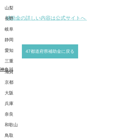
山梨
補助金の詳しい内容は公式サイトへ 
長野
岐阜
静岡
愛知
47都道府県補助金に戻る
三重
神奈川
滋賀
京都
大阪
兵庫
奈良
和歌山
鳥取