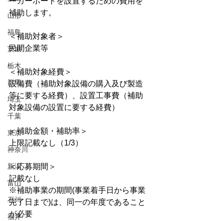
ーカーポートを設置するための費用を
補助します。
山形
福島
＜補助対象者＞
民間企業等
茨城
栃木
＜補助対象経費＞
群馬
設備費（補助対象設備の購入及び製造
等に要する経費）、設置工事費（補助
埼玉
対象設備の設置に要する経費）
千葉
＜補助金額・補助率＞
東京
上限記載なし（1/3）
神奈川
新潟
＜応募期間＞
記載なし
富山
※補助事業の期間(事業着手日から事業
石川
完了日まで)は、同一の年度であること
が必要
福井