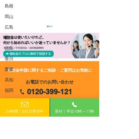
島根
岡山
広島
山口
徳島
香川
愛媛
​補助金申請に関するご相談・ご質問はお気軽に
R8/6/29 UP!【神奈川県】
R8/6/29 UP!
高知
お電話でのお問い合わせ
令和8年度 中小企業省エ
須賀市】令和8年
0120-399-121
福岡
ネルギー設備導入費等補
企業等省エネ化
助金
向上補助金
佐賀
（平日10:00−17:00）
24時間｜365日受付中
受付｜平日10時～17時
長崎
​フォームで申し込み
熊本
大分
申し込みはこちら