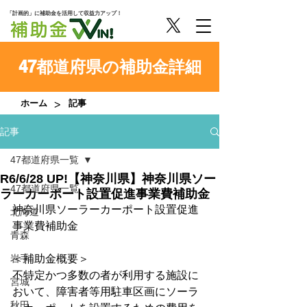
「計画的」に補助金を活用して収益力アップ！
47都道府県の補助金詳細
>
ホーム
記事
記事
47都道府県一覧
R6/6/28 UP!【神奈川県】神奈川県ソー
47都道府県一覧
ラーカーポート設置促進事業費補助金
神奈川県ソーラーカーポート設置促進
北海道
事業費補助金
青森
岩手
＜補助金概要＞
不特定かつ多数の者が利用する施設に
宮城
おいて、障害者等用駐車区画にソーラ
秋田